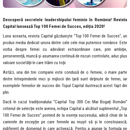
Descoperă secretele leadershipului feminin în România! Revista
Capital lansează Top 100 Femei de Succes, ediția 2020!
Luna aceasta, revista Capital găzduiește ”Top 100 Femei de Succes”, un
produs media dedicat unora dintre cele cele mai puternice românce. Este
vorba despre femei cu adevărat extraordinare care, prin ambiție,
perseverență, muncă și asumarea continuă de riscuri controlate, aduc plus
valoare societății în care trăim cu toții.
Astăzi, una din trei companii este condusă de o femeie, o mare parte
dintre întreprinderile mici şi mijlocii din ţară sunt deţinute de femei, iar
exemplele femeilor de succes din Topul Capital ilustrează acest fapt din
plin.
Dacă în cazul tradiționalului ”Capital Top 300 Cei Mai Bogați Români“
criteriul de selecție este averea, echipa Capital a alcătuit suplimentul „Top
100 Femei de Succes” pornind de la esența succesului, adică chiar de la
carierele de excepție pe care femeile au reușit să și le construiască,
indiferent de domeniul în care activează. Pentru a ajunge la formula pe