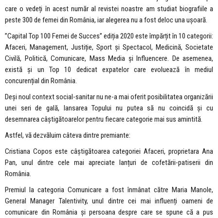
care o vedeți în acest număr al revistei noastre am studiat biografiile a
peste 300 de femei din România, iar alegerea nu a fost deloc una ușoară.
”Capital Top 100 Femei de Succes” ediția 2020 este împărțit în 10 categorii:
Afaceri, Management, Justiție, Sport și Spectacol, Medicină, Societate
Civilă, Politică, Comunicare, Mass Media și Influencere. De asemenea,
există și un Top 10 dedicat expatelor care evoluează în mediul
concurențial din România.
Deși noul context social-sanitar nu ne-a mai oferit posibilitatea organizării
unei seri de gală, lansarea Topului nu putea să nu coincidă și cu
desemnarea câștigătoarelor pentru fiecare categorie mai sus amintită.
Astfel, vă dezvăluim câteva dintre premiante:
Cristiana Copos este câștigătoarea categoriei Afaceri, proprietara Ana
Pan, unul dintre cele mai apreciate lanțuri de cofetării-patiserii din
România.
Premiul la categoria Comunicare a fost înmânat către Maria Manole,
General Manager Talentivity, unul dintre cei mai influenți oameni de
comunicare din România și persoana despre care se spune că a pus