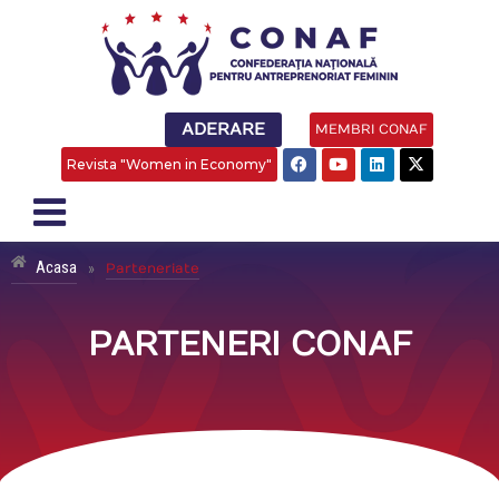
ADERARE
MEMBRI CONAF
Revista "Women in Economy"
Acasa
»
Parteneriate
PARTENERI CONAF