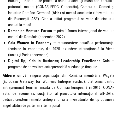
București. Board-ul de proiect a reunit la aceeași masă confederațiile
patronale majore (CONAF, FPPG, Concordia), Camera de Comerț și
Industrie Româno-Germană (AHK) și mediul academic (Universitatea
din București, ASE). Cine a inițiat programul se vede din cine s-a
așezat la masă.
Romanian Venture Forum
— primul forum internațional de venture
capital din România (decembrie 2022).
Gala Women in Economy
— recunoaștere anuală a performanței
feminine în economie; din 2025, extindere internațională la Viena
(iunie) și Paris (decembrie).
Digital Up; Kids in Business; Leadership Excellence Gala
—
programe de dezvoltare antreprenorială și educație timpurie.
Afiliere unică:
singura organizație din România membră a WEgate
(European Gateway for Women’s Entrepreneurship), platforma pentru
antreprenoriat feminin lansată de Comisia Europeană în 2016. CONAF
este, de asemenea, susținător al proiectului internațional WINGATE,
dedicat creșterii femeilor antreprenor și a investitorilor de tip business
angel, alături de parteneri internaționali.