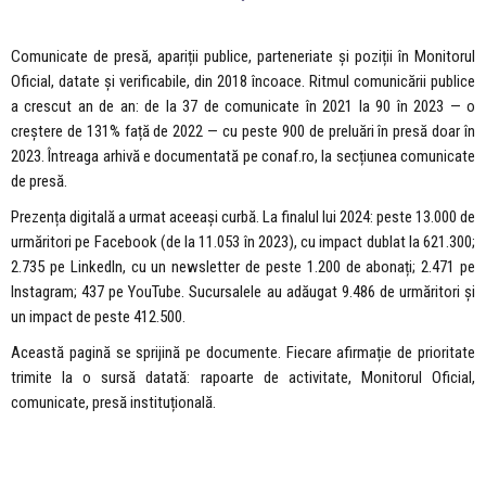
Comunicate de presă, apariții publice, parteneriate și poziții în Monitorul
Oficial, datate și verificabile, din 2018 încoace. Ritmul comunicării publice
a crescut an de an: de la 37 de comunicate în 2021 la 90 în 2023 — o
creștere de 131% față de 2022 — cu peste 900 de preluări în presă doar în
2023. Întreaga arhivă e documentată pe conaf.ro, la secțiunea comunicate
de presă.
Prezența digitală a urmat aceeași curbă. La finalul lui 2024: peste 13.000 de
urmăritori pe Facebook (de la 11.053 în 2023), cu impact dublat la 621.300;
2.735 pe LinkedIn, cu un newsletter de peste 1.200 de abonați; 2.471 pe
Instagram; 437 pe YouTube. Sucursalele au adăugat 9.486 de urmăritori și
un impact de peste 412.500.
Această pagină se sprijină pe documente. Fiecare afirmație de prioritate
trimite la o sursă datată: rapoarte de activitate, Monitorul Oficial,
comunicate, presă instituțională.