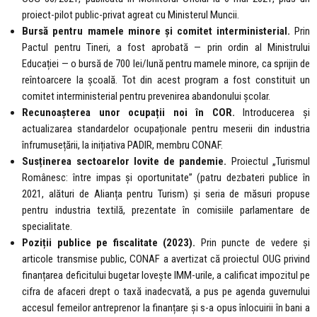
proiect-pilot public-privat agreat cu Ministerul Muncii.
Bursă pentru mamele minore și comitet interministerial.
Prin
Pactul pentru Tineri, a fost aprobată — prin ordin al Ministrului
Educației — o bursă de 700 lei/lună pentru mamele minore, ca sprijin de
reîntoarcere la școală. Tot din acest program a fost constituit un
comitet interministerial pentru prevenirea abandonului școlar.
Recunoașterea unor ocupații noi în COR.
Introducerea și
actualizarea standardelor ocupaționale pentru meserii din industria
înfrumusețării, la inițiativa PADIR, membru CONAF.
Susținerea sectoarelor lovite de pandemie.
Proiectul „Turismul
Românesc: între impas și oportunitate” (patru dezbateri publice în
2021, alături de Alianța pentru Turism) și seria de măsuri propuse
pentru industria textilă, prezentate în comisiile parlamentare de
specialitate.
Poziții publice pe fiscalitate (2023).
Prin puncte de vedere și
articole transmise public, CONAF a avertizat că proiectul OUG privind
finanțarea deficitului bugetar lovește IMM-urile, a calificat impozitul pe
cifra de afaceri drept o taxă inadecvată, a pus pe agenda guvernului
accesul femeilor antreprenor la finanțare și s-a opus înlocuirii în bani a