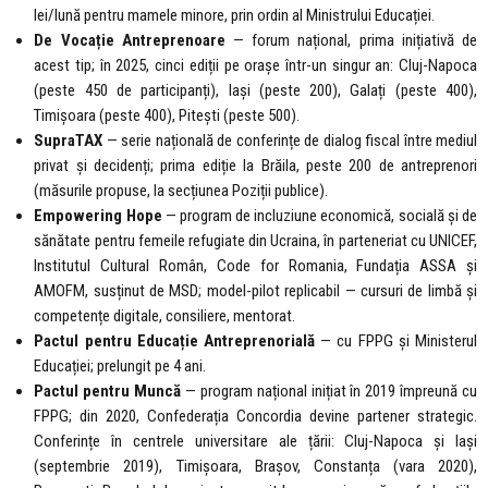
lei/lună pentru mamele minore, prin ordin al Ministrului Educației.
De Vocație Antreprenoare
— forum național, prima inițiativă de
acest tip; în 2025, cinci ediții pe orașe într-un singur an: Cluj-Napoca
(peste 450 de participanți), Iași (peste 200), Galați (peste 400),
Timișoara (peste 400), Pitești (peste 500).
SupraTAX
— serie națională de conferințe de dialog fiscal între mediul
privat și decidenți; prima ediție la Brăila, peste 200 de antreprenori
(măsurile propuse, la secțiunea Poziții publice).
Empowering Hope
— program de incluziune economică, socială și de
sănătate pentru femeile refugiate din Ucraina, în parteneriat cu UNICEF,
Institutul Cultural Român, Code for Romania, Fundația ASSA și
AMOFM, susținut de MSD; model-pilot replicabil — cursuri de limbă și
competențe digitale, consiliere, mentorat.
Pactul pentru Educație Antreprenorială
— cu FPPG și Ministerul
Educației; prelungit pe 4 ani.
Pactul pentru Muncă
— program național inițiat în 2019 împreună cu
FPPG; din 2020, Confederația Concordia devine partener strategic.
Conferințe în centrele universitare ale țării: Cluj-Napoca și Iași
(septembrie 2019), Timișoara, Brașov, Constanța (vara 2020),