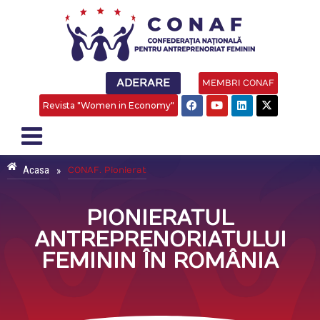
ADERARE
MEMBRI CONAF
Revista "Women in Economy"
Acasa
»
CONAF. Pionierat
PIONIERATUL
ANTREPRENORIATULUI
FEMININ ÎN ROMÂNIA