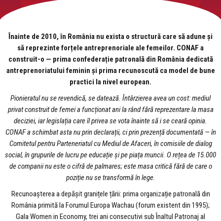
Înainte de 2010, în România nu exista o structură care să adune și
să reprezinte forțele antreprenoriale ale femeilor. CONAF a
construit-o — prima confederație patronală din România dedicată
antreprenoriatului feminin și prima recunoscută ca model de bune
practici la nivel european.
Pionieratul nu se revendică, se datează. Întârzierea avea un cost: mediul
privat construit de femei a funcționat ani la rând fără reprezentare la masa
deciziei, iar legislația care îl privea se vota înainte să i se ceară opinia.
CONAF a schimbat asta nu prin declarații, ci prin prezență documentată — în
Comitetul pentru Parteneriatul cu Mediul de Afaceri, în comisiile de dialog
social, în grupurile de lucru pe educație și pe piața muncii. O rețea de 15.000
de companii nu este o cifră de palmares; este masa critică fără de care o
poziție nu se transformă în lege.
Recunoașterea a depășit granițele țării: prima organizație patronală din
România primită la Forumul Europa Wachau (forum existent din 1995);
Gala Women in Economy, trei ani consecutivi sub Înaltul Patronaj al