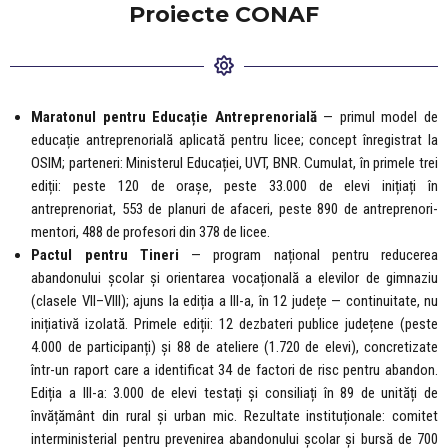
Proiecte CONAF
Maratonul pentru Educație Antreprenorială
— primul model de
educație antreprenorială aplicată pentru licee; concept înregistrat la
OSIM; parteneri: Ministerul Educației, UVT, BNR. Cumulat, în primele trei
ediții: peste 120 de orașe, peste 33.000 de elevi inițiați în
antreprenoriat, 553 de planuri de afaceri, peste 890 de antreprenori-
mentori, 488 de profesori din 378 de licee.
Pactul pentru Tineri
— program național pentru reducerea
abandonului școlar și orientarea vocațională a elevilor de gimnaziu
(clasele VII–VIII); ajuns la ediția a III-a, în 12 județe — continuitate, nu
inițiativă izolată. Primele ediții: 12 dezbateri publice județene (peste
4.000 de participanți) și 88 de ateliere (1.720 de elevi), concretizate
într-un raport care a identificat 34 de factori de risc pentru abandon.
Ediția a III-a: 3.000 de elevi testați și consiliați în 89 de unități de
învățământ din rural și urban mic. Rezultate instituționale: comitet
interministerial pentru prevenirea abandonului școlar și bursă de 700