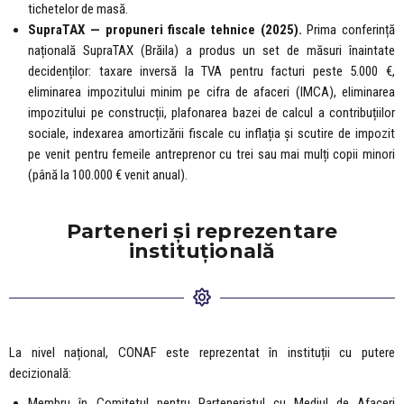
tichetelor de masă.
SupraTAX — propuneri fiscale tehnice (2025).
Prima conferință
națională SupraTAX (Brăila) a produs un set de măsuri înaintate
decidenților: taxare inversă la TVA pentru facturi peste 5.000 €,
eliminarea impozitului minim pe cifra de afaceri (IMCA), eliminarea
impozitului pe construcții, plafonarea bazei de calcul a contribuțiilor
sociale, indexarea amortizării fiscale cu inflația și scutire de impozit
pe venit pentru femeile antreprenor cu trei sau mai mulți copii minori
(până la 100.000 € venit anual).
Parteneri și reprezentare
instituțională
La nivel național, CONAF este reprezentat în instituții cu putere
decizională:
Membru în Comitetul pentru Parteneriatul cu Mediul de Afaceri