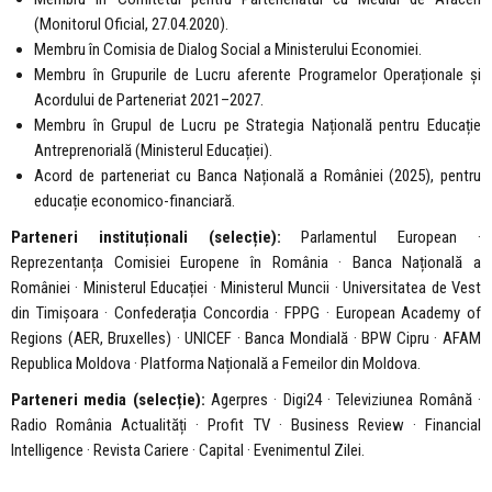
(Monitorul Oficial, 27.04.2020).
Membru în Comisia de Dialog Social a Ministerului Economiei.
Membru în Grupurile de Lucru aferente Programelor Operaționale și
Acordului de Parteneriat 2021–2027.
Membru în Grupul de Lucru pe Strategia Națională pentru Educație
Antreprenorială (Ministerul Educației).
Acord de parteneriat cu Banca Națională a României (2025), pentru
educație economico-financiară.
Parteneri instituționali (selecție):
Parlamentul European ·
Reprezentanța Comisiei Europene în România · Banca Națională a
României · Ministerul Educației · Ministerul Muncii · Universitatea de Vest
din Timișoara · Confederația Concordia · FPPG · European Academy of
Regions (AER, Bruxelles) · UNICEF · Banca Mondială · BPW Cipru · AFAM
Republica Moldova · Platforma Națională a Femeilor din Moldova.
Parteneri media (selecție):
Agerpres · Digi24 · Televiziunea Română ·
Radio România Actualități · Profit TV · Business Review · Financial
Intelligence · Revista Cariere · Capital · Evenimentul Zilei.