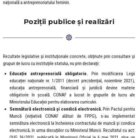
națională a antreprenoriatului feminin.
Poziții publice și realizări
Rezultate legislative și instituționale concrete, obținute prin consultare și
grupuri de lucru cu instituțiile statului, nu prin declarații:
Educație antreprenorială obligatorie.
Prin modificarea Legii
educației naționale nr. 1/2011 (decret prezidențial, noiembrie 2021),
educația antreprenorială, financiară și juridică devine materie
obligatorie în școală. CONAF a lucrat în grupurile de lucru ale
Ministerului Educației pentru elaborarea curriculei.
Semnătură electronică și condică electronică.
Prin Pactul pentru
Muncă (inițiativă CONAF alături de FPPG), s-au implementat
semnătura electronică la încheierea contractului de muncă și condica
electronică, în urma discuțiilor cu Ministerul Muncii. Rezultatul cu act:
OUG 36/2021, publicată în Monitorul Oficial la 6 mai 2021, plus un