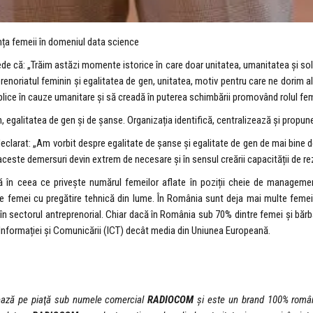
 femeii în domeniul data science
rede că: „Trăim astăzi momente istorice în care doar unitatea, umanitatea și so
oriatul feminin și egalitatea de gen, unitatea, motiv pentru care ne dorim ală
mplice în cauze umanitare și să creadă în puterea schimbării promovând rolul fem
galitatea de gen și de șanse. Organizația identifică, centralizează și propune 
a declarat: „Am vorbit despre egalitate de șanse și egalitate de gen de mai bine 
, aceste demersuri devin extrem de necesare și în sensul creării capacității de re
în ceea ce privește numărul femeilor aflate în poziții cheie de management,
e femei cu pregătire tehnică din lume. În România sunt deja mai multe femei c
i în sectorul antreprenorial. Chiar dacă în România sub 70% dintre femei și bărb
 Informației și Comunicării (ICT) decât media din Uniunea Europeană.
ază pe piaţă sub numele comercial
RADIOCOM
şi este un brand 100% române