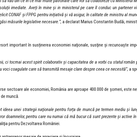
să văd din ce în ce mai multe patronate care vor să colaboreze cu Ministerul Munc
luții imediate. Aveți în mine și in ministerul pe care îl conduc un partener via
Felicit CONAF și FPPG pentru inițiativă și vă asigur, în calitate de ministru al mun
ăsi măsurile legislative necesare.”,
a declarat Marius Constantin Budăi, ministru
 resort important în susținerea economiei naţionale, susţine şi recunoaşt
i, ci tocmai acest spirit colaborativ şi capacitatea de a vorbi cu statul român
 cu voci coagulate care să transmită mesaje clare despre ceea ce necesită”,
a sp
 diverse sectoare ale economiei, România are aproape 400.000 de şomeri, este n
ei de muncă.
t ideea unei strategii naţionale pentru forța de muncă pe termen mediu și lun
turor doamnelor, pentru care nu numai că mă bucur că sunt prezente şi active în a
aliţia pentru Dezvoltarea României.
or antreprenor mesaje de apreciere şi încurajare.