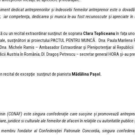
iment dedicat antreprenorilor şi îndeosebi femeilor antreprenor este o dovadă 
lor, iar competenţa, dedicarea şi munca le-au fost recunoscute şi apreciate în s
u un recital extraordinar susţinut de soprana
Clara Topliceanu
în faţa uno
aţionale, susţinători ai proiectului PACTUL PENTRU MUNCĂ. Dna. Paula Marilena 
. Dna. Michele Ramis – Ambasador Extraordinar şi Plenipotenţiar al Republicii
icii Austria în România; Dl. Dragoş Petrescu – secretar general HORA şi-au prez
un recital de excepţie susţinut de pianista
Mădălina Pașol.
inin (CONAF) este singura confederație care susșine și promovează antrepreno
re, juridice si culturale ale femeilor de afaceri în relaţiile cu autoritatile publice 
membru fondator al Confederației Patronale Concordia, singura confederaţi