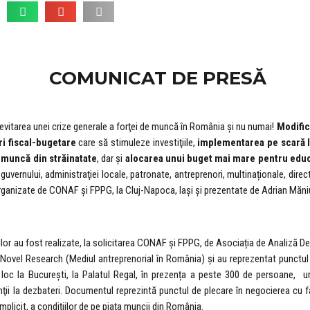
COMUNICAT DE PRESĂ
vitarea unei crize generale a forţei de muncă în România şi nu numai!
M
odific
i fiscal-bugetare
care să stimuleze investiţiile,
implementarea pe scară l
 muncă din străinatate
, dar şi
alocarea unui buget mai mare pentru edu
uvernului, administraţiei locale, patronate, antreprenori, multinaționale, direct
nizate de CONAF şi FPPG, la Cluj-Napoca, Iaşi și prezentate de Adrian Măni
rilor au fost realizate, la solicitarea CONAF şi FPPG, de Asociația de Analiză 
Novel Research (Mediul antreprenorial în România) și au reprezentat punctul 
c la Bucureşti, la Palatul Regal, în prezența a peste 300 de persoane,
nţii la dezbateri. Documentul reprezintă punctul de plecare în negocierea cu fac
 implicit, a condiţiilor de pe piaţa muncii din România.