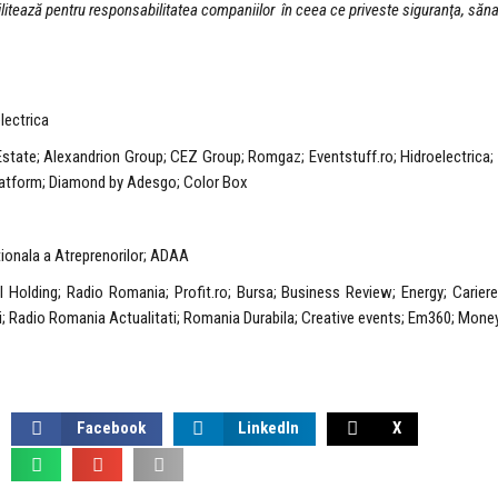
itează pentru responsabilitatea companiilor în ceea ce priveste siguranţa, sănata
lectrica
Estate; Alexandrion Group; CEZ Group; Romgaz; Eventstuff.ro; Hidroelectrica
latform; Diamond by Adesgo; Color Box
ionala a Atreprenorilor; ADAA
l Holding; Radio Romania; Profit.ro; Bursa; Business Review; Energy; Carier
i; Radio Romania Actualitati; Romania Durabila; Creative events; Em360; Mon
Facebook
LinkedIn
X