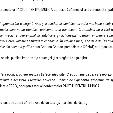
a proiectului PACTUL PENTRU MUNCĂ apreciază că mediul antreprenorial şi patr
reprenorii într-o singură voce și a condus la identificarea celor mai bune soluții 
vernelor care ne-au condus
,
problema unui trai decent în România nu a fost rez
 mediul antreprenorial ia atitutidine și acționează! Căutăm împreună soluț
ntru a crea valoare adăugată în economie. În viziunea mea
,
acesta este “Pactu
iție din această țară!
a spus Cristina Chiriac, preşedintele CONAF, coorganiz
piniei publice importanţa educaţiei şi a pregătirii angajaţilor.
fera politică, putem realiza strategii adecvate. Cred cu tărie că cei care reprezint
efinire a acestora. Pregatire. Educaţie. Schimb de experientă. Programe de sp
dintele FPPG
,
coorganizator al conferinţelor PACTUL PENTRU MUNCĂ
.
re sunt de acord că e nevoie de unitate şi, mai ales, de dialog.