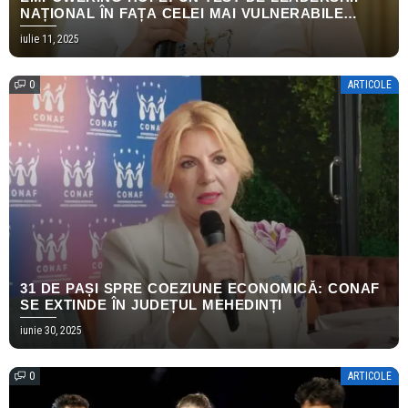
NAȚIONAL ÎN FAȚA CELEI MAI VULNERABILE
CRIZE UMANITARE A EUROPEI MODERNE
iulie 11, 2025
0
ARTICOLE
31 DE PAȘI SPRE COEZIUNE ECONOMICĂ: CONAF
SE EXTINDE ÎN JUDEȚUL MEHEDINȚI
iunie 30, 2025
0
ARTICOLE