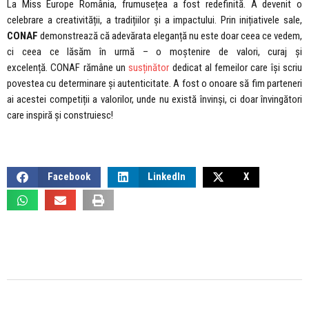
La Miss Europe România, frumusețea a fost redefinită. A devenit o
celebrare a creativității, a tradițiilor și a impactului. Prin inițiativele sale,
CONAF
demonstrează că adevărata eleganță nu este doar ceea ce vedem,
ci ceea ce lăsăm în urmă – o moștenire de valori, curaj și
excelență. CONAF rămâne un
susținător
dedicat al femeilor care își scriu
povestea cu determinare și autenticitate. A fost o onoare să fim parteneri
ai acestei competiții a valorilor, unde nu există învinși, ci doar învingători
care inspiră și construiesc!
Facebook
LinkedIn
X