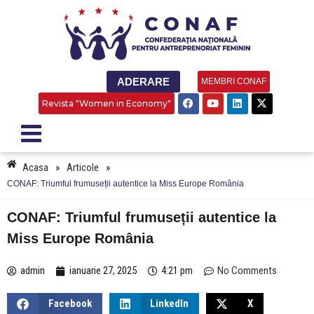
ADERARE
MEMBRI CONAF
Revista "Women in Economy"
Acasa
»
Articole
»
CONAF: Triumful frumuseții autentice la Miss Europe România
CONAF: Triumful frumuseții autentice la
Miss Europe România
admin
ianuarie 27, 2025
4:21 pm
No Comments
Facebook
LinkedIn
X