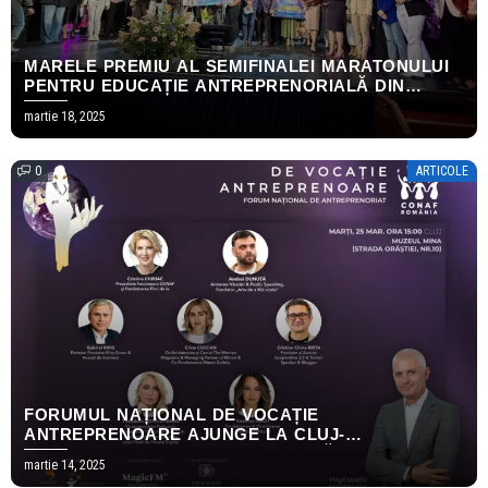
MARELE PREMIU AL SEMIFINALEI MARATONULUI
PENTRU EDUCAȚIE ANTREPRENORIALĂ DIN
BUCUREȘTI A FOST ADJUDECAT DE ECHIPA DE
martie 18, 2025
ELEVI A COLEGIULUI NAȚIONAL ,,ELENA CUZA”
0
ARTICOLE
FORUMUL NAȚIONAL DE VOCAȚIE
ANTREPRENOARE AJUNGE LA CLUJ-
NAPOCA///CREȘTEREA ECONOMICĂ ARE UN NOU
martie 14, 2025
NUME – ANTREPRENORIATUL FEMININ