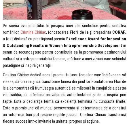
Pe scena evenimentului, în preajma unei zile simbolice pentru unitatea
românilor,
Cristina Chiriac
, fondatoarea
Flori de ie
și președinta
CONAF
,
a fost distinsă cu prestigiosul premiu
Excellence Award for Innovation
& Outstanding Results in Women Entrepreneurship Development
în
semn de recunoaștere pentru contribuția sa la promovarea patrimoniului
cultural și a antreprenoriatului feminin, mărturie a unei viziuni care schimbă
paradigme și inspiră generații.
Cristina Chiriac dedică acest premiu tuturor femeilor care îndrăznesc să
viseze, să creeze și să transforme lumea din jurul lor. Fondatoarea Flori de
ie a demonstrat că frumusețea autentică se măsoară în curajul de a păstra
vie tradiția, de a îmbina inovația cu autenticitatea și de a inspira prin
fapte. Este o declarație fermă că excelența feminină nu cunoaște limite.
Este o promisiune că munca, perseverența și determinarea de a construi
un viitor mai bun pot rescrie regulile jocului. Cristina Chiriac transformă
fiecare succes într-o invitație la unitate, progres și acțiune.