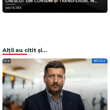
CRESCUT DIN CONSUM ȘI TRANSFERURI. ÎN
2026, AMBELE S-AU OPRIT
iulie 16, 2026
Alții au citit și...
0
ARTICOLE