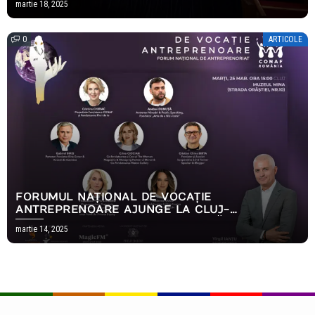
martie 18, 2025
ELEVI A COLEGIULUI NAȚIONAL ,,ELENA CUZA”
0
ARTICOLE
FORUMUL NAȚIONAL DE VOCAȚIE
ANTREPRENOARE AJUNGE LA CLUJ-
NAPOCA///CREȘTEREA ECONOMICĂ ARE UN
martie 14, 2025
NOU NUME – ANTREPRENORIATUL FEMININ