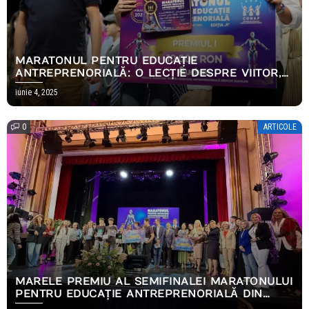
MARATONUL PENTRU EDUCAȚIE
ANTREPRENORIALĂ: O LECȚIE DESPRE VIITOR,
INOVAȚIE ȘI LEADERSHIP ECONOMIC
iunie 4, 2025
0
ARTICOLE
MARELE PREMIU AL SEMIFINALEI MARATONULUI
PENTRU EDUCAȚIE ANTREPRENORIALĂ DIN
BUCUREȘTI A FOST ADJUDECAT DE ECHIPA DE