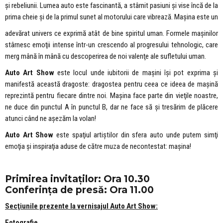
şi rebeliunii. Lumea auto este fascinantă, a stârnit pasiuni şi vise încă de la
prima cheie şi de la primul sunet al motorului care vibrează. Maşina este un
adevărat univers ce exprimă atât de bine spiritul uman. Formele maşinilor
stârnesc emoţii intense într-un crescendo al progresului tehnologic, care
merg mână în mână cu descoperirea de noi valenţe ale sufletului uman.
Auto Art Show
este locul unde iubitorii de maşini îşi pot exprima şi
manifestă această dragoste: dragostea pentru ceea ce ideea de maşină
reprezintă pentru fiecare dintre noi. Maşina face parte din vieţile noastre,
ne duce din punctul A în punctul B, dar ne face să şi tresărim de plăcere
atunci când ne aşezăm la volan!
Auto Art Show
este spaţiul artiştilor din sfera auto unde putem simţi
emoţia şi inspiraţia aduse de către muza de necontestat: maşina!
Primirea invitaților: Ora 10.30
Conferința de presă: Ora 11.00
Secţiunile prezente la vernisajul Auto Art Show:
Fotografie