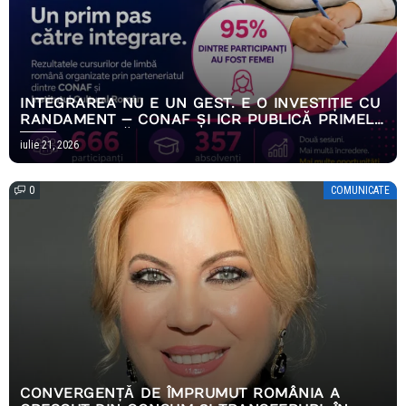
INTEGRAREA NU E UN GEST. E O INVESTIȚIE CU
RANDAMENT — CONAF ȘI ICR PUBLICĂ PRIMELE
REZULTATE MĂSURABILE ALE PROGRAMULUI
iulie 21, 2026
EMPOWERING HOPE
0
COMUNICATE
CONVERGENȚĂ DE ÎMPRUMUT ROMÂNIA A