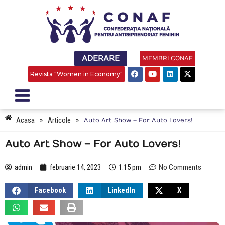
ADERARE
MEMBRI CONAF
Revista "Women in Economy"
Acasa
»
Articole
»
Auto Art Show – For Auto Lovers!
Auto Art Show – For Auto Lovers!
admin
februarie 14, 2023
1:15 pm
No Comments
Facebook
LinkedIn
X