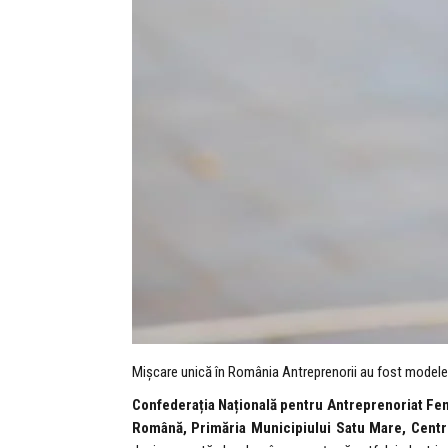
Mișcare unică în România Antreprenorii au fost modele p
Confederația Națională pentru Antreprenoriat F
Română, Primăria Municipiului Satu Mare, Centru