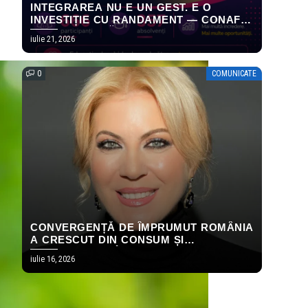
INTEGRAREA NU E UN GEST. E O
INVESTIȚIE CU RANDAMENT — CONAF
ȘI ICR PUBLICĂ PRIMELE REZULTATE
iulie 21, 2026
MĂSURABILE ALE PROGRAMULUI
EMPOWERING HOPE
0
COMUNICATE
CONVERGENȚĂ DE ÎMPRUMUT ROMÂNIA
A CRESCUT DIN CONSUM ȘI
TRANSFERURI. ÎN 2026, AMBELE S-AU
iulie 16, 2026
OPRIT