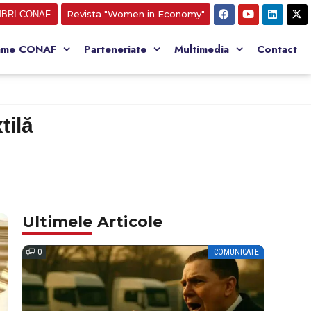
Revista "Women in Economy"
BRI CONAF
ame CONAF
Parteneriate
Multimedia
Contact
tilă
Ultimele Articole
0
COMUNICATE