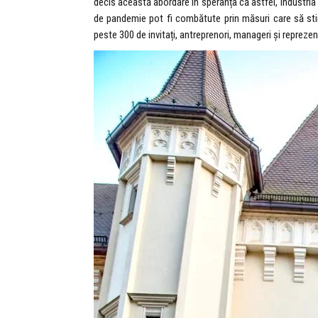
decis această abordare în speranța că astfel, industria
de pandemie pot fi combătute prin măsuri care să sti
peste 300 de invitați, antreprenori, manageri și reprezent