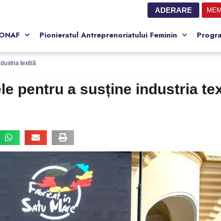
ADERARE
MEM
CONAF
Pionieratul Antreprenoriatului Feminin
Progr
ustria textilă
e pentru a susține industria tex