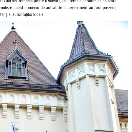
 textilă din România poate fi salvată, iar efectele economice cauzate
muleze acest domeniu de activitate. La eveniment au fost prezenți
anți ai autorităților locale.