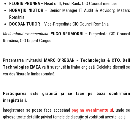
FLORIN PRUNEA
– Head of IT, First Bank; CIO Council member
HORAŢIU NISTOR
– Senior Manager IT Audit & Advisory, Mazars
România
BOGDAN TUDOR
– Vice-Președinte CIO Council România
Moderatorul evenimentului
:
YUGO NEUMORNI
– Președinte CIO Council
România, CIO Urgent Cargus.
Prezentarea invitatului
MARC O’REGAN – Technologist & CTO, Dell
Technologies EMEA
va fi susținută în limba engleză. Celelalte discuții se
vor desfășura în limba română.
Participarea este gratuită și se face pe baza confirmării
înregistrării.
Înregistrarea se poate face accesând
pagina evenimentului
, unde se
găsesc toate detaliile privind temele de discuție și vorbitorii acestei ediții.