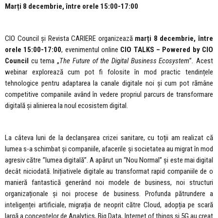
Marți
8 decembrie, între orele
15:00-17:00
CIO Council și Revista CARIERE organizează
marți
8 decembrie, între
orele
15:00-17:00
, evenimentul online
CIO TALKS
– Powered by CIO
Council
cu tema „
The Future of the
Digital Business Ecosystem
”
.
Acest
webinar explorează cum pot fi folosite în mod practic tendințele
tehnologice pentru adaptarea la canale digitale noi și cum pot rămâne
competitive companiile având în vedere propriul parcurs de transformare
digitală și alinierea la noul ecosistem digital.
La câteva luni de la declanșarea crizei sanitare, cu toții am realizat că
lumea s-a schimbat și companiile, afacerile și societatea au migrat în mod
agresiv către ”lumea digitală”. A apărut un “Nou Normal” și este mai digital
decât niciodată. Inițiativele digitale au transformat rapid companiile de o
manieră fantastică generând noi modele de business, noi structuri
organizaționale și noi procese de business. Profunda pătrundere a
inteligenței artificiale, migrația de neoprit către Cloud, adopția pe scară
largă a conceptelor de Analytics, Big Data, Internet of things și 5G au creat