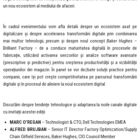
un nou ecosistem al mediului de afaceri.
În cadrul evenimentului vom afla detalii despre un ecosistem axat pe
digitalizare și despre accelerarea transformării digitale prin combinarea
mai multor tehnologii, precum și despre noul concept
Baker Hughes
–
Brilliant Factory – de a conduce maturitatea digitală în procesele de
fabricație, utilizând activarea senzorilor și analize software avansate
(prescriptive și predictive) pentru creșterea productivității și a vizibilității
operațiunilor din magazin. În panel se vor dezbate soluții practice pentru
companii, care își pot crește competitivitatea pe parcursul transformării
digitale și în procesul de aliniere la noul ecosistem digital.
Discutăm despre tendințe tehnologice și adaptarea la noile canale digitale
cu invitații acestei ediții:
MARC O’REGAN
– Technologist & CTO, Dell Technologies EMEA
ALFRED BRUJBAN
– Senior IT Director Factory Optimization/Supply
Chain Oilfield Services, Baker Hughes; CIO Council Member