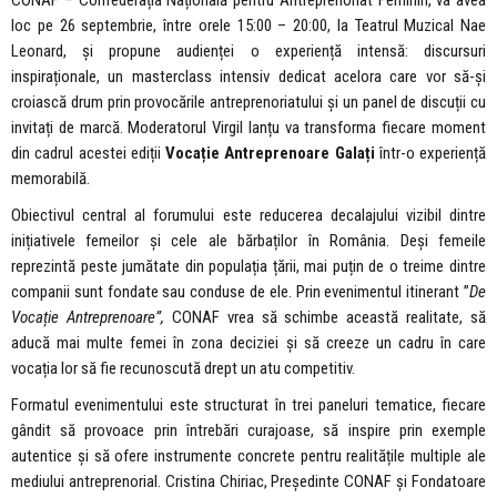
CONAF – Confederația Națională pentru Antreprenoriat Feminin, va avea
loc pe 26 septembrie, între orele 15:00 – 20:00, la Teatrul Muzical Nae
Leonard, și propune audienței o experiență intensă: discursuri
inspiraționale, un masterclass intensiv dedicat acelora care vor să-și
croiască drum prin provocările antreprenoriatului și un panel de discuții cu
invitați de marcă. Moderatorul Virgil Ianțu va transforma fiecare moment
din cadrul acestei ediții
Vocație Antreprenoare Galați
într-o experiență
memorabilă.
Obiectivul central al forumului este reducerea decalajului vizibil dintre
inițiativele femeilor și cele ale bărbaților în România. Deși femeile
reprezintă peste jumătate din populația țării, mai puțin de o treime dintre
companii sunt fondate sau conduse de ele. Prin evenimentul itinerant ”
De
Vocație Antreprenoare”,
CONAF vrea să schimbe această realitate, să
aducă mai multe femei în zona deciziei și să creeze un cadru în care
vocația lor să fie recunoscută drept un atu competitiv.
Formatul evenimentului este structurat în trei paneluri tematice, fiecare
gândit să provoace prin întrebări curajoase, să inspire prin exemple
autentice și să ofere instrumente concrete pentru realitățile multiple ale
mediului antreprenorial. Cristina Chiriac, Președinte CONAF și Fondatoare