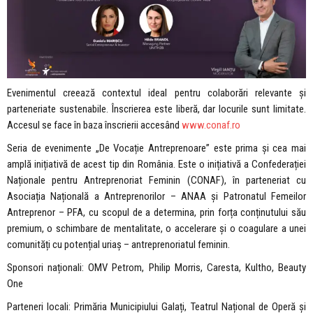
Evenimentul creează contextul ideal pentru colaborări relevante și
parteneriate sustenabile. Înscrierea este liberă, dar locurile sunt limitate.
Accesul se face în baza înscrierii accesând
www.conaf.ro
Seria de evenimente „De Vocație Antreprenoare” este prima și cea mai
amplă inițiativă de acest tip din România. Este o inițiativă a Confederației
Naționale pentru Antreprenoriat Feminin (CONAF), în parteneriat cu
Asociația Națională a Antreprenorilor – ANAA și Patronatul Femeilor
Antreprenor – PFA, cu scopul de a determina, prin forța conținutului său
premium, o schimbare de mentalitate, o accelerare și o coagulare a unei
comunități cu potențial uriaș – antreprenoriatul feminin.
Sponsori naționali: OMV Petrom, Philip Morris, Caresta, Kultho, Beauty
One
Parteneri locali: Primăria Municipiului Galați, Teatrul Național de Operă și