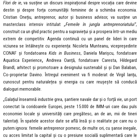
Flori de ie
, va susține un discurs inspirațional despre vocația care devine
destin și despre forța comunității feminine de a schimba economia.
Cristian Onețiu, antreprenor, autor și business advisor, va susține un
masterclass intensiv intitulat
„Femeile în jungla antreprenoriatului”
,
construit ca un ghid practic pentru a supraviețui și a prospera într-un mediu
extrem de competitiv. Agenda continuă cu un panel de lideri în care
viziunea se întâlnește cu experiența: Nicoleta Munteanu, vicepreședinte
CONAF și fondatoarea
Kids in Business
, Daniela Marișcu, fondatoare
Aquatica Experience
,
Andreea Oanță, fondatoare Caresta, Hildegard
Brandl, arhitect și promotoare a designului sustenabil și și Dan Balaban,
Co-proprietar Davino. Întregul eveniment va fi moderat de Virgil Ianțu,
cunoscut pentru naturalețea și energia cu care reușește să conducă
dialoguri memorabile.
„Galațiul înseamnă industrie grea, șantiere navale dar și o forță vie, un port
conectat la coridoarele Europei, peste 15.000 de IMM-uri care dau puls
economiei locale și universități care pregătesc, an de an, mii de tineri
talentați. În spatele acestor date se află însă și o realitate pe care nu o
putem ignora: femeile antreprenor pornesc, de multe ori, cu șanse inegale,
cu acces limitat la capital și cu o presiune socială suplimentară care le