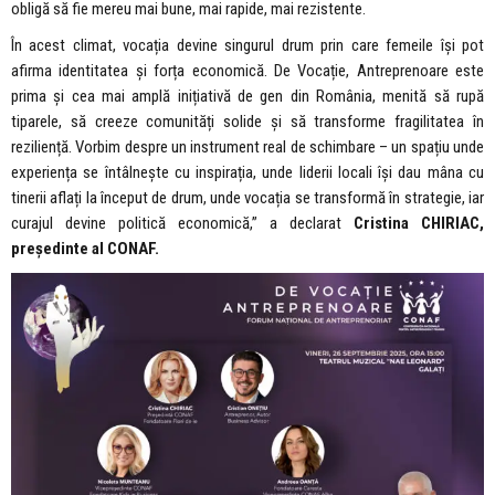
obligă să fie mereu mai bune, mai rapide, mai rezistente.
În acest climat, vocația devine singurul drum prin care femeile își pot
afirma identitatea și forța economică. De Vocație, Antreprenoare este
prima și cea mai amplă inițiativă de gen din România, menită să rupă
tiparele, să creeze comunități solide și să transforme fragilitatea în
reziliență. Vorbim despre un instrument real de schimbare – un spațiu unde
experiența se întâlnește cu inspirația, unde liderii locali își dau mâna cu
tinerii aflați la început de drum, unde vocația se transformă în strategie, iar
curajul devine politică economică,” a declarat
Cristina CHIRIAC,
președinte al CONAF.