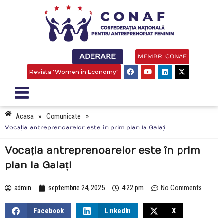
ADERARE
MEMBRI CONAF
Revista "Women in Economy"
Acasa
»
Comunicate
»
Vocația antreprenoarelor este în prim plan la Galați
Vocația antreprenoarelor este în prim
plan la Galați
admin
septembrie 24, 2025
4:22 pm
No Comments
Facebook
LinkedIn
X