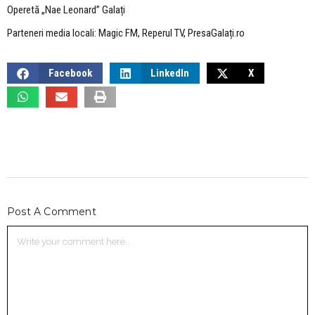
Operetă „Nae Leonard” Galați
Parteneri media locali: Magic FM, Reperul TV, PresaGalați.ro
Facebook
LinkedIn
X
Post A Comment