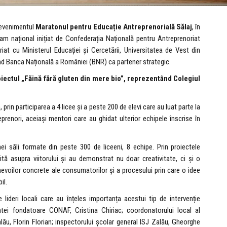
 evenimentul
Maratonul pentru Educație Antreprenorială Sălaj
, în
ram național inițiat de Confederația Națională pentru Antreprenoriat
at cu Ministerul Educației și Cercetării, Universitatea de Vest din
ând Banca Națională a României (BNR) ca partener strategic.
roiectul „Făină fără gluten din mere bio”, reprezentând Colegiul
 prin participarea a 4 licee și a peste 200 de elevi care au luat parte la
prenori, aceiași mentori care au ghidat ulterior echipele înscrise în
unei săli formate din peste 300 de liceeni, 8 echipe. Prin proiectele
rită asupra viitorului și au demonstrat nu doar creativitate, ci și o
voilor concrete ale consumatorilor și a procesului prin care o idee
il.
lideri locali care au înțeles importanța acestui tip de intervenție
intei fondatoare CONAF, Cristina Chiriac; coordonatorului local al
lău, Florin Florian; inspectorului școlar general ISJ Zalău, Gheorghe