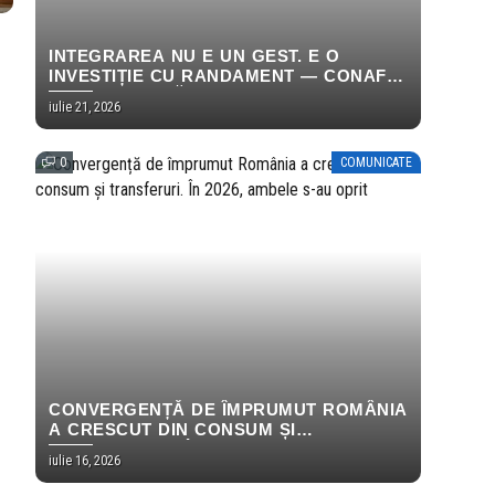
INTEGRAREA NU E UN GEST. E O
INVESTIȚIE CU RANDAMENT — CONAF
ȘI ICR PUBLICĂ PRIMELE REZULTATE
iulie 21, 2026
MĂSURABILE ALE PROGRAMULUI
EMPOWERING HOPE
0
COMUNICATE
CONVERGENȚĂ DE ÎMPRUMUT ROMÂNIA
A CRESCUT DIN CONSUM ȘI
TRANSFERURI. ÎN 2026, AMBELE S-AU
iulie 16, 2026
OPRIT