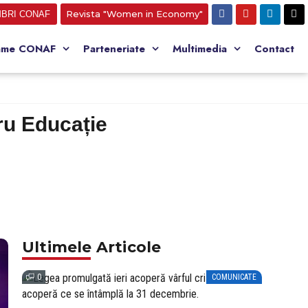
Revista "Women in Economy"
BRI CONAF
ame CONAF
Parteneriate
Multimedia
Contact
tru Educație
Ultimele Articole
0
COMUNICATE