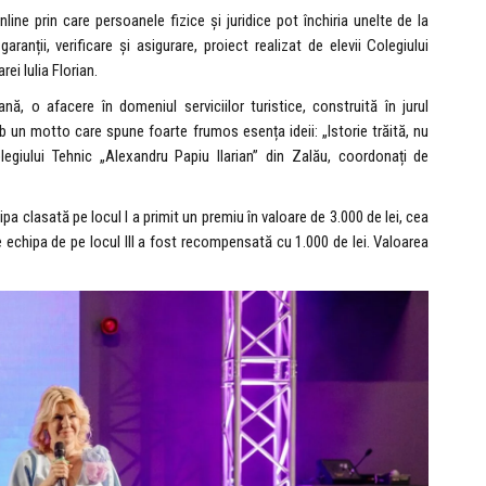
line prin care persoanele fizice și juridice pot închiria unelte de la
 garanții, verificare și asigurare, proiect realizat de elevii Colegiului
ei Iulia Florian.
nă, o afacere în domeniul serviciilor turistice, construită în jurul
 sub un motto care spune foarte frumos esența ideii: „Istorie trăită, nu
olegiului Tehnic „Alexandru Papiu Ilarian” din Zalău, coordonați de
ipa clasată pe locul I a primit un premiu în valoare de 3.000 de lei, cea
ce echipa de pe locul III a fost recompensată cu 1.000 de lei. Valoarea