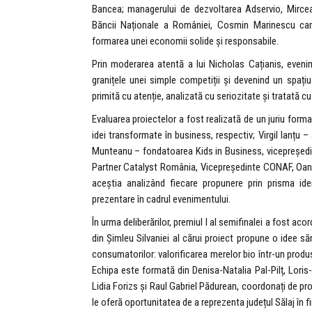
Bancea; managerului de dezvoltarea Adservio, Mirce
Băncii Naționale a României, Cosmin Marinescu care 
formarea unei economii solide și responsabile.
Prin moderarea atentă a lui Nicholas Cațianis, evenim
granițele unei simple competiții și devenind un spațiu 
primită cu atenție, analizată cu seriozitate și tratată cu
Evaluarea proiectelor a fost realizată de un juriu forma
idei transformate în business, respectiv; Virgil Ianțu
Munteanu – fondatoarea Kids in Business, vicepreșe
Partner Catalyst România, Vicepreședinte CONAF, Oan
aceștia analizând fiecare propunere prin prisma ideii
prezentare în cadrul evenimentului.
În urma deliberărilor, premiul I al semifinalei a fost a
din Șimleu Silvaniei al cărui proiect propune o idee s
consumatorilor: valorificarea merelor bio într-un produs
Echipa este formată din Denisa-Natalia Pal-Pilț, Loris
Lidia Forizs și Raul Gabriel Pădurean, coordonați de p
le oferă oportunitatea de a reprezenta județul Sălaj în f