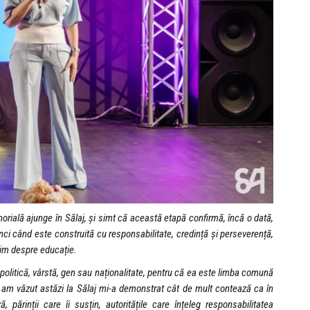
rială ajunge în Sălaj, și simt că această etapă confirmă, încă o dată,
nci când este construită cu responsabilitate, credință și perseverență,
bim despre educație.
 politică, vârstă, gen sau naționalitate, pentru că ea este limba comună
ce am văzut astăzi la Sălaj mi-a demonstrat cât de mult contează ca în
, părinții care îi susțin, autoritățile care înțeleg responsabilitatea