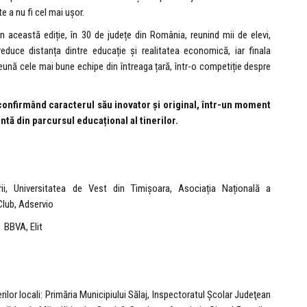
e a nu fi cel mai ușor.
n această ediție, în 30 de județe din România, reunind mii de elevi,
educe distanța dintre educație și realitatea economică, iar finala
eună cele mai bune echipe din întreaga țară, într-o competiție despre
confirmând caracterul său inovator și original, într-un moment
tă din parcursul educațional al tinerilor.
ării, Universitatea de Vest din Timișoara, Asociația Națională a
Club, Adservio
 BBVA, Elit
rilor locali: Primăria Municipiului Sălaj, Inspectoratul Şcolar Judeţean