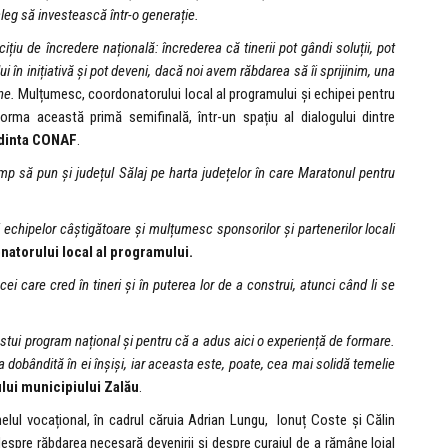
aleg să investească într-o generație.
țiu de încredere națională: încrederea că tinerii pot gândi soluții, pot
 în inițiativă și pot deveni, dacă noi avem răbdarea să îi sprijinim, una
ine.
Mulțumesc, coordonatorului local al programului și echipei pentru
orma această primă semifinală, într-un spațiu al dialogului dintre
edinta CONAF
.
mp să pun și județul Sălaj pe harta județelor în care Maratonul pentru
ări echipelor câștigătoare și mulțumesc sponsorilor și partenerilor locali
torului local al programului.
ei care cred în tineri și în puterea lor de a construi, atunci când li se
ui program național și pentru că a adus aici o experiență de formare.
a dobândită în ei înșiși, iar aceasta este, poate, cea mai solidă temelie
lui municipiului Zalău
.
elul vocațional, în cadrul căruia Adrian Lungu, Ionuț Coste și Călin
despre răbdarea necesară devenirii și despre curajul de a rămâne loial