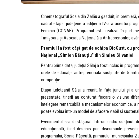
Cinematograful Scala din Zalău a găzduit, în premieră,
cadrul etapei județene a ediției a IV-a a acestui prog
Feminin (CONAF). Programul este realizat în parteneri
Timișoara și Asociația Națională a Antreprenorilor, av
P
remiul I a fost câștigat de echipa BioGust, cu p
Național „Simion Bărnuțiu” din Șimleu Silvaniei.
Pentru prima dată, județul Sălaj a fost inclus în program,
orele de educație antreprenorială susținute de 5 antre
competiție.
Etapa județeană Sălaj a reunit, în fața juriului și a 
prezentate, tinerii au conturat fiecare o viziune dife
înțelegere remarcabilă a mecanismelor economice, a ne
poate evolua într-un model de afacere viabil și sustenab
Evenimentul s-a desfășurat într-un cadru susținut de 
educațională, fiind deschis prin discursurile președ
programului, Sonia Pășcută; primarului municipiului Za