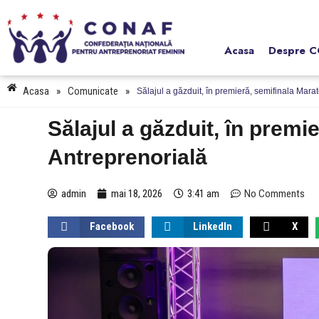
Acasa
Despre 
Acasa
»
Comunicate
»
Sălajul a găzduit, în premieră, semifinala Mara
Sălajul a găzduit, în premi
Antreprenorială
admin
mai 18, 2026
3:41 am
No Comments
Facebook
LinkedIn
X