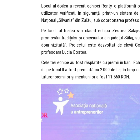
Locul al doilea a revenit echipei Renty, o platformă on
utilizatori verificați, în siguranță, printr-un sistem de
Național „Silvania” din Zalău, sub coordonarea profesoar
Pe locul al treilea s-a clasat echipa Zestrea Sălăjea
promovării tradițiilor și obiceiurilor din județul Sălaj,
doar vizitată”. Proiectul este dezvoltat de elevii C
profesoara Lucia Costea.
Cele trei echipe au fost răsplătite cu premii în bani. Ech
de pe locul II a fost premiată cu 2.000 de lei, în timp 
tuturor premiilor și mențiunilor a fost 11.550 RON.