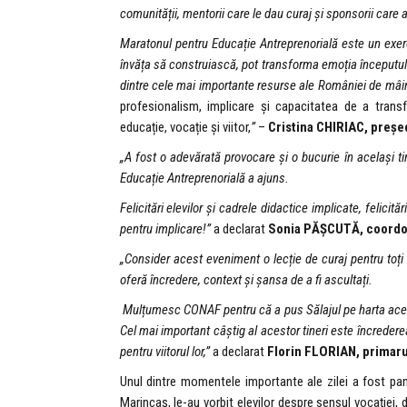
comunității, mentorii care le dau curaj și sponsorii care 
Maratonul pentru Educație Antreprenorială este un exerci
învăța să construiască, pot transforma emoția începutului
dintre cele mai importante resurse ale României de mâ
profesionalism, implicare și capacitatea de a transf
educație, vocație și viitor,
”
–
Cristina CHIRIAC, preș
„A fost o adevărată provocare și o bucurie în același ti
Educație Antreprenorială a ajuns.
Felicitări elevilor și cadrele didactice implicate, felicit
pentru implicare!”
a declarat
Sonia PĂȘCUTĂ, coordona
„Consider acest eveniment o lecție de curaj pentru toți c
oferă încredere, context și șansa de a fi ascultați.
Mulțumesc CONAF pentru că a pus Sălajul pe harta acest
Cel mai important câștig al acestor tineri este încredere
pentru viitorul lor,”
a declarat
Florin FLORIAN, primaru
Unul dintre momentele importante ale zilei a fost pan
Marincaș, le-au vorbit elevilor despre sensul vocației, 