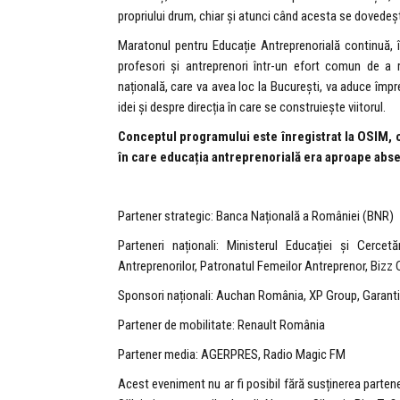
propriului drum, chiar și atunci când acesta se dovedeșt
Maratonul pentru Educație Antreprenorială continuă, î
profesori și antreprenori într-un efort comun de a r
națională, care va avea loc la București, va aduce împr
idei și despre direcția în care se construiește viitorul.
Conceptul programului este înregistrat la OSIM, 
în care educația antreprenorială era aproape absen
Partener strategic: Banca Națională a României (BNR)
Parteneri naționali: Ministerul Educației și Cercet
Antreprenorilor, Patronatul Femeilor Antreprenor, Bizz 
Sponsori naționali: Auchan România, XP Group, Garanti
Partener de mobilitate: Renault România
Partener media: AGERPRES, Radio Magic FM
Acest eveniment nu ar fi posibil fără susținerea partene