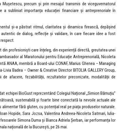
a Mușetescu, precum și prin mesajul transmis de viceguvernatorul
a subliniat importanța educației financiare și antreprenoriale în
entul și-a păstrat ritmul, claritatea și dinamica firească, depășind
autentic de dialog, reflecție și validare, în care fiecare idee a fost
 respect.
t din profesioniști care înțeleg, din experiență directă, greutatea unei
 – ambasador al Maratonului pentru Educație Antreprenorială, Nicoleta
dintă ANAA, membră a Board-ului CONAF, Marius Ghenea – Managing
a-Livia Badea – Owner & Creative Director BITOLIA GALLERY Group,
 de afacere, fezabilității, rezultatelor preconizate, modalității de
cordat echipei BioGust reprezentând Colegiul Național „Simion Bărnuțiu”
ănătoasă, sustenabilă și foarte bine conectată la nevoile actuale ale
 alimentar fără gluten, cu potențial real pe piața produselor naturale.
-Ioan Hopide, Sara Jozsa, Valentina Andreea-Nicoleta Satmari, Iulia-
rofesoarele Simona Duma și Bianca Adriela Șerban, iar performanța lor
inala națională de la București, pe 26 mai.