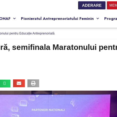
ADERARE
MEM
CONAF
Pionieratul Antreprenoriatului Feminin
Progr
tonului pentru Educație Antreprenorială
eră, semifinala Maratonului pen