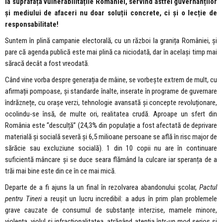
la suprafață vulnerabilitățile României, servind astfel guvernanților
și mediului de afaceri nu doar soluții concrete, ci și o lecție de
responsabilitate!
Suntem în plină campanie electorală, cu un război la granița României, și
pare că agenda publică este mai plină ca niciodată, dar în același timp mai
săracă decât a fost vreodată.
Când vine vorba despre generația de mâine, se vorbește extrem de mult, cu
afirmații pompoase, și standarde înalte, inserate în programe de guvernare
îndrăznețe, cu orașe verzi, tehnologie avansată și concepte revoluționare,
ocolindu-se însă, de multe ori, realitatea crudă. Aproape un sfert din
România este “desculță” (24,3% din populație a fost afectată de deprivare
materială și socială severă și 6,5 milioane persoane se află în risc major de
sărăcie sau excluziune socială). 1 din 10 copii nu are în continuare
suficientă mâncare și se duce seara flămând la culcare iar speranța de a
trăi mai bine este din ce în ce mai mică.
Departe de a fi ajuns la un final în rezolvarea abandonului școlar,
Pactul
pentru Tineri
a reușit un lucru incredibil: a adus în prim plan problemele
grave cauzate de consumul de substanțe interzise, mamele minore,
violența, violul și infracționalitatea, atrăgând atenția într-un mod serios și