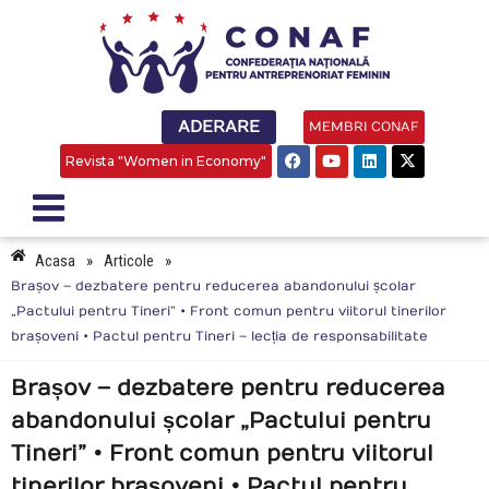
ADERARE
MEMBRI CONAF
Revista "Women in Economy"
Acasa
»
Articole
»
Brașov – dezbatere pentru reducerea abandonului școlar
„Pactului pentru Tineri” • Front comun pentru viitorul tinerilor
brașoveni • Pactul pentru Tineri – lecția de responsabilitate
Brașov – dezbatere pentru reducerea
abandonului școlar „Pactului pentru
Tineri” • Front comun pentru viitorul
tinerilor brașoveni • Pactul pentru