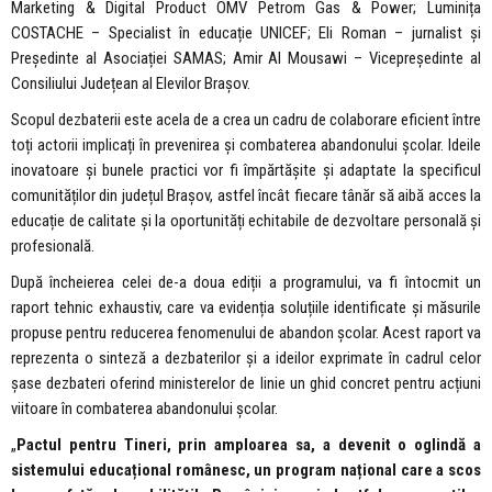
Marketing & Digital Product OMV Petrom Gas & Power; Luminița
COSTACHE – Specialist în educație UNICEF; Eli Roman – jurnalist și
Președinte al Asociației SAMAS; Amir Al Mousawi – Vicepreședinte al
Consiliului Județean al Elevilor Brașov.
Scopul dezbaterii este acela de a crea un cadru de colaborare eficient între
toți actorii implicați în prevenirea și combaterea abandonului școlar. Ideile
inovatoare și bunele practici vor fi împărtășite și adaptate la specificul
comunităților din județul Brașov, astfel încât fiecare tânăr să aibă acces la
educație de calitate și la oportunități echitabile de dezvoltare personală și
profesională.
După încheierea celei de-a doua ediții a programului, va fi întocmit un
raport tehnic exhaustiv, care va evidenția soluțiile identificate și măsurile
propuse pentru reducerea fenomenului de abandon școlar. Acest raport va
reprezenta o sinteză a dezbaterilor și a ideilor exprimate în cadrul celor
șase dezbateri oferind ministerelor de linie un ghid concret pentru acțiuni
viitoare în combaterea abandonului școlar.
„
Pactul pentru Tineri, prin amploarea sa, a devenit o oglindă a
sistemului educațional românesc, un program național care a scos