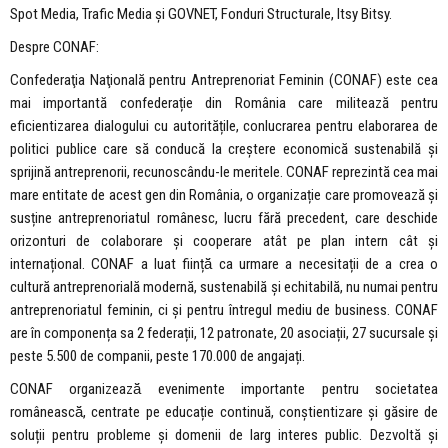
Spot Media, Trafic Media și GOVNET, Fonduri Structurale, Itsy Bitsy.
Despre CONAF:
Confederaţia Naţională pentru Antreprenoriat Feminin (CONAF) este cea
mai importantă confederație din România care militează pentru
eficientizarea dialogului cu autoritățile, conlucrarea pentru elaborarea de
politici publice care să conducă la creștere economică sustenabilă și
sprijină antreprenorii, recunoscându-le meritele. CONAF reprezintă cea mai
mare entitate de acest gen din România, o organizație care promovează și
susține antreprenoriatul românesc, lucru fără precedent, care deschide
orizonturi de colaborare și cooperare atât pe plan intern cât și
internațional. CONAF a luat ființă̆ ca urmare a necesitații de a crea o
cultură antreprenorială modernă, sustenabilă și echitabilă, nu numai pentru
antreprenoriatul feminin, ci și pentru întregul mediu de business. CONAF
are în componența sa 2 federații, 12 patronate, 20 asociații, 27 sucursale și
peste 5.500 de companii, peste 170.000 de angajați.
CONAF organizează̆ evenimente importante pentru societatea
românească̆, centrate pe educație continuă, conștientizare și găsire de
soluții pentru probleme și domenii de larg interes public. Dezvoltă și