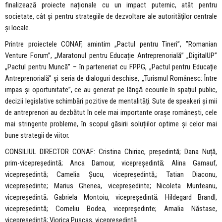
finalizează proiecte naționale cu un impact puternic, atât pentru
societate, cât și pentru strategiile de dezvoltare ale autorităților centrale
și locale.
Printre proiectele CONAF, amintim „Pactul pentru Tineri”, ”Romanian
Venture Forum”, „Maratonul pentru Educație Antreprenorială” „DigitalUP”
„Pactul pentru Muncă” – în parteneriat cu FPPG, „Pactul pentru Educație
Antreprenorială” și seria de dialoguri deschise, „Turismul Românesc: Între
impas și oportunitate”, ce au generat pe lângă̆ ecourile în spațiul public,
decizii legislative schimbări pozitive de mentalități. Sute de speakeri și mii
de antreprenori au dezbătut în cele mai importante orașe românești, cele
mai stringente probleme, în scopul găsirii soluțiilor optime și celor mai
bune strategii de viitor.
CONSILIUL DIRECTOR CONAF: Cristina Chiriac, președintă; Dana Nuță,
prim-vicepreședintă; Anca Damour, vicepreședintă; Alina Gamauf,
vicepreședintă; Camelia Șucu, vicepreședintă,; Tatian Diaconu,
vicepreședinte; Marius Ghenea, vicepreședinte; Nicoleta Munteanu,
vicepreședintă; Gabriela Montoiu, vicepreședintă; Hildegard Brandl,
vicepreședintă; Corneliu Bodea, vicepreședinte; Amalia Năstase,
vicepreședintă; Viorica Pușcaș, vicepreședintă