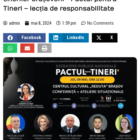
Tineri – lecția de responsabilitate
admin
mai 8, 2024
1:59 pm
No Comments
Facebook
LinkedIn
X