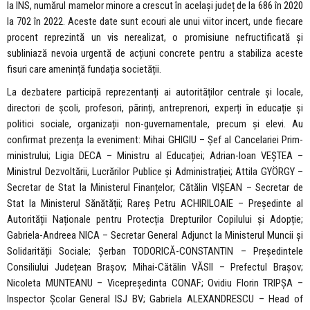
la INS, numărul mamelor minore a crescut în același județ de la 686 în 2020
la 702 în 2022. Aceste date sunt ecouri ale unui viitor incert, unde fiecare
procent reprezintă un vis nerealizat, o promisiune nefructificată și
subliniază nevoia urgentă de acțiuni concrete pentru a stabiliza aceste
fisuri care amenință fundația societății.
La dezbatere participă reprezentanți ai autorităților centrale și locale,
directori de școli, profesori, părinți, antreprenori, experți în educație și
politici sociale, organizații non-guvernamentale, precum și elevi. Au
confirmat prezența la eveniment: Mihai GHIGIU – Șef al Cancelariei Prim-
ministrului; Ligia DECA – Ministru al Educației; Adrian-Ioan VEȘTEA –
Ministrul Dezvoltării, Lucrărilor Publice și Administrației; Attila GYÖRGY –
Secretar de Stat la Ministerul Finanțelor; Cătălin VIȘEAN – Secretar de
Stat la Ministerul Sănătății; Rareș Petru ACHIRILOAIE – Președinte al
Autorității Naționale pentru Protecția Drepturilor Copilului și Adopție;
Gabriela-Andreea NICA – Secretar General Adjunct la Ministerul Muncii și
Solidarității Sociale; Șerban TODORICĂ-CONSTANTIN – Președintele
Consiliului Județean Brașov; Mihai-Cătălin VĂSII – Prefectul Brașov;
Nicoleta MUNTEANU – Vicepreședinta CONAF; Ovidiu Florin TRIPȘA –
Inspector Școlar General ISJ BV; Gabriela ALEXANDRESCU – Head of