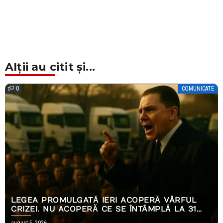
Alții au citit și...
0
COMUNICATE
LEGEA PROMULGATĂ IERI ACOPERĂ VÂRFUL
CRIZEI. NU ACOPERĂ CE SE ÎNTÂMPLĂ LA 31
DECEMBRIE.
august 5, 2026