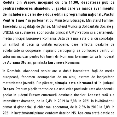
Reduta din Brașov, începând cu ora 11:00, dezbaterea publică
pentru reducerea abandonului școlar care va marca evenimentul
de închidere a celei de-a doua ediții a programului național „Pactul
Pentru Tineri”
în parteneriat cu Ministerul Educației, Ministerul Familiei,
Tineretului și Egalității de Șanse, Ministerul Muncii și Solidarității Sociale și
UNICEF, cu susținerea sponsorului principal OMV Petrom și a partenerului
media principal Euronews România. Data de 9 mai este o zi cu conotație,
un simbol al păcii și unității europene, care reflectă idealurile de
solidaritate și cooperare, inspirând participanții să conlucreze pentru un
viitor mai incluziv pentru toți tinerii din România. Evenimentul va fi moderat
de
Adriana Stoian,
jurnalistă
Euronews România
.
În România, abandonul școlar are o dublă intensitate față de media
europeană, fenomen acompaniat de un altul, extrem de îngrijorător:
maternitatea juvenilă. Din păcate
, situația este alarmantă și în județul
Brașov.
Precum plăcile tectonice ale unei crize profunde, rata abandonului
școlar în județul Brașov cutremură destinele tinerilor. Această rată s-a
intensificat dramatic, de la 2,4% în 2019 la 2,8% în 2021 în învățământul
primar și gimnazial, și chiar mai accentuat, de la 2,5% în 2019 la 3,8% în
2021 în învățământul primar, conform datelor INS. Așa cum arată datele de