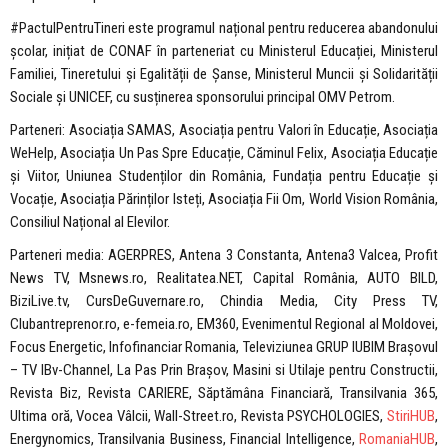
#PactulPentruTineri este programul național pentru reducerea abandonului
școlar, inițiat de CONAF în parteneriat cu Ministerul Educației, Ministerul
Familiei, Tineretului și Egalității de Șanse, Ministerul Muncii și Solidarității
Sociale și UNICEF, cu susținerea sponsorului principal OMV Petrom.
Parteneri: Asociația SAMAS, Asociația pentru Valori în Educație, Asociația
WeHelp, Asociația Un Pas Spre Educație, Căminul Felix, Asociația Educație
și Viitor, Uniunea Studenților din România, Fundația pentru Educație și
Vocație, Asociația Părinților Isteți, Asociația Fii Om, World Vision România,
Consiliul Național al Elevilor.
Parteneri media: AGERPRES, Antena 3 Constanta, Antena3 Valcea, Profit
News TV, Msnews.ro, Realitatea.NET, Capital România, AUTO BILD,
BiziLive.tv, CursDeGuvernare.ro, Chindia Media, City Press TV,
Clubantreprenor.ro, e-femeia.ro, EM360, Evenimentul Regional al Moldovei,
Focus Energetic, Infofinanciar Romania, Televiziunea GRUP IUBIM Brașovul
– TV IBv-Channel, La Pas Prin Brașov, Masini si Utilaje pentru Constructii,
Revista Biz, Revista CARIERE, Săptămâna Financiară, Transilvania 365,
Ultima oră, Vocea Vâlcii, Wall-Street.ro, Revista PSYCHOLOGIES,
StiriHUB
,
Energynomics, Transilvania Business, Financial Intelligence,
RomaniaHUB
,