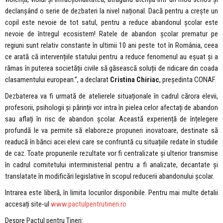
declanșând o serie de dezbateri la nivel național. Dacă pentru a crește un
copil este nevoie de tot satul, pentru a reduce abandonul școlar este
nevoie de întregul ecosistem! Ratele de abandon școlar prematur pe
regiuni sunt relativ constante în ultimii 10 ani peste tot în România, ceea
ce arată că intervențiile statului pentru a reduce fenomenul au eșuat și a
rămas în puterea societății civile să găsească soluții de ridicare din coada
clasamentului european.”, a declarat
Cristina Chiriac
, președinta CONAF.
Dezbaterea va fi urmată de atelierele situaționale în cadrul cărora elevii,
profesorii, psihologii și părinții vor intra în pielea celor afectați de abandon
sau aflați în risc de abandon școlar. Această experiență de înțelegere
profundă le va permite să elaboreze propuneri inovatoare, destinate să
readucă în bănci acei elevi care se confruntă cu situațiile redate în studiile
de caz. Toate propunerile rezultate vor fi centralizate și ulterior transmise
în cadrul comitetului interministerial pentru a fi analizate, decantate și
translatate în modificări legislative în scopul reducerii abandonului școlar.
Intrarea este liberă, în limita locurilor disponibile. Pentru mai multe detalii
accesați site-ul
www.pactulpentrutineri.ro
Despre Pactul pentru Tineri: