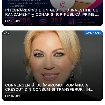
INTEGRAREA NU E UN GEST. E O INVESTIȚIE CU
RANDAMENT — CONAF ȘI ICR PUBLICĂ PRIMELE
REZULTATE MĂSURABILE ALE PROGRAMULUI
iulie 21, 2026
EMPOWERING HOPE
0
COMUNICATE
CONVERGENȚĂ DE ÎMPRUMUT ROMÂNIA A
CRESCUT DIN CONSUM ȘI TRANSFERURI. ÎN
2026, AMBELE S-AU OPRIT
iulie 16, 2026