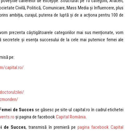
veștile carierelor de excepție. Structurat pe 10 categorii, Afaceri,
cietate Civilă, Politică, Comunicare, Mass Media și Influencere, plus
rins ambiția, curajul, puterea de luptă şi de a acționa pentru 100 de
 vom prezenta câștigătoarele categoriilor mai sus menționate, vom
ă secretele și esența succesului de la cele mai puternice femei ale
smisă pe:
/capital.ro/
octorulzilei/
vzmonden/
 Femei de Succes
se găsesc pe site-ul capital.ro în cadrul etichetei
ents.ro
și pagina de facebook
Capital România
.
ei de Succes
, transmisă în premieră pe
pagina facebook Capital