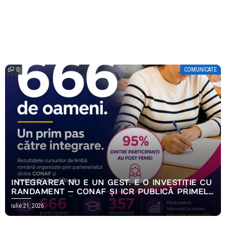
0
COMUNICATE
INTEGRAREA NU E UN GEST. E O INVESTIȚIE CU
RANDAMENT — CONAF ȘI ICR PUBLICĂ PRIMELE
REZULTATE MĂSURABILE ALE PROGRAMULUI
iulie 21, 2026
EMPOWERING HOPE