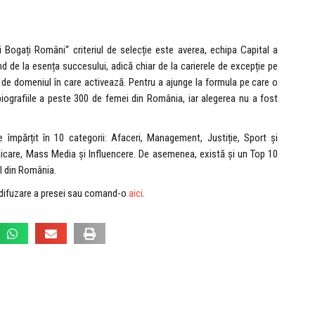
i Bogați Români“ criteriul de selecție este averea, echipa Capital a
 de la esența succesului, adică chiar de la carierele de excepție pe
t de domeniul în care activează. Pentru a ajunge la formula pe care o
biografiile a peste 300 de femei din România, iar alegerea nu a fost
împărțit în 10 categorii: Afaceri, Management, Justiție, Sport și
nicare, Mass Media și Influencere. De asemenea, există și un Top 10
l din România.
 difuzare a presei sau comand-o
aici
.