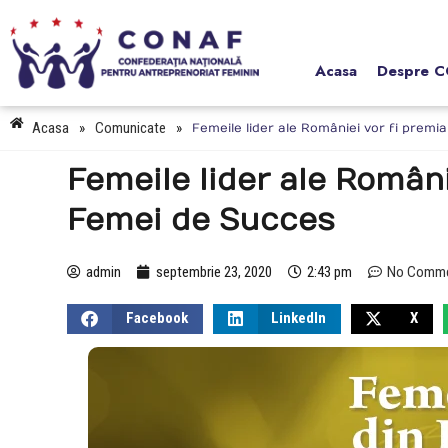
Acasa
Despre 
Acasa
»
Comunicate
»
Femeile lider ale României vor fi premi
Femeile lider ale Români
Femei de Succes
admin
septembrie 23, 2020
2:43 pm
No Comm
Facebook
LinkedIn
X