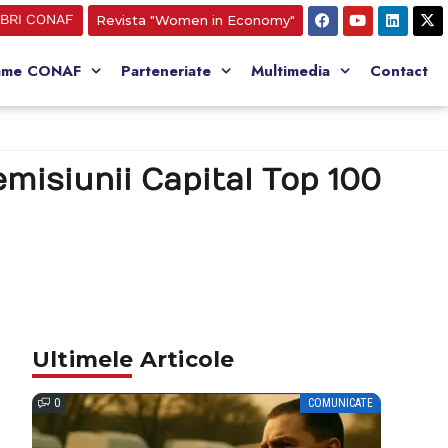
BRI CONAF
Revista "Women in Economy"
ame CONAF
Parteneriate
Multimedia
Contact
emisiunii Capital Top 100
Ultimele Articole
0
COMUNICATE