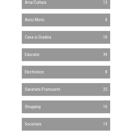
Arta/Cultura
13
Auto/Moto
0
Casa si Gradina
10
Educatie
39
Electronice
8
Sanatate/Frumusete
25
Shopping
10
Societate
19