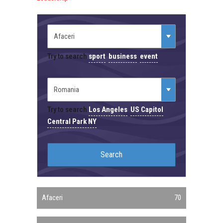
Try to search
sport
business
event
Try to search
Los Angeles
US Capitol
Central Park NY
Afaceri
70