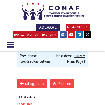
ADERARE
MEMBRI CONAF
Revista "Women in Economy"
Prev demo:
Next demo:
Custom
[webdirectory-buttons]
Home Page 1
Adauga firma
Parteneri
LEADERSHIP
Leadership