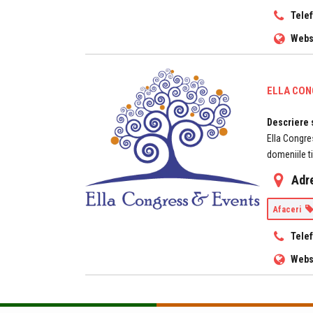
Tele
Webs
ELLA CO
Descriere 
Ella Congre
domeniile t
Adr
Afaceri
Tele
Webs