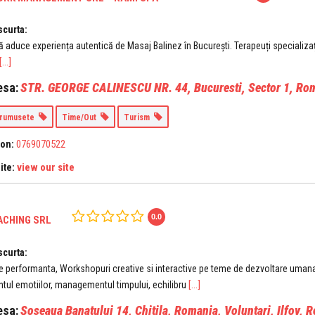
scurta:
 aduce experiența autentică de Masaj Balinez în București. Terapeuți specializați,
[...]
esa:
STR. GEORGE CALINESCU NR. 44
,
Bucuresti, Sector 1, Ro
Frumusete
Time/Out
Turism
0769070522
fon:
view our site
ite:
0.0
ACHING SRL
scurta:
 performanta, Workshopuri creative si interactive pe teme de dezvoltare umana s
[...]
l emotiilor, managementul timpului, echilibru
esa:
Șoseaua Banatului 14, Chitila, Romania
,
Voluntari, Ilfov, 