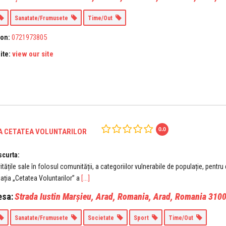
Sanatate/Frumusete
Time/Out
0721973805
fon:
view our site
ite:
0.0
A CETATEA VOLUNTARILOR
scurta:
itățile sale în folosul comunității, a categoriilor vulnerabile de populație, pentr
[...]
ația „Cetatea Voluntarilor” a
esa:
Strada Iustin Marșieu, Arad, Romania
,
Arad, Romania
310
Sanatate/Frumusete
Societate
Sport
Time/Out