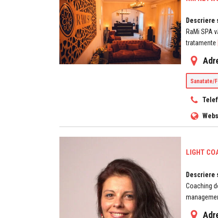
Descriere 
RaMi SPA vă
tratamente
Adr
Sanatate/
Tele
Webs
LIGHT CO
Descriere 
Coaching de
managementu
Adr