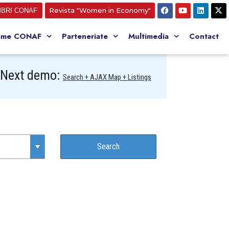
Revista "Women in Economy"
BRI CONAF
ame CONAF
Parteneriate
Multimedia
Contact
Next demo:
Search + AJAX Map + Listings