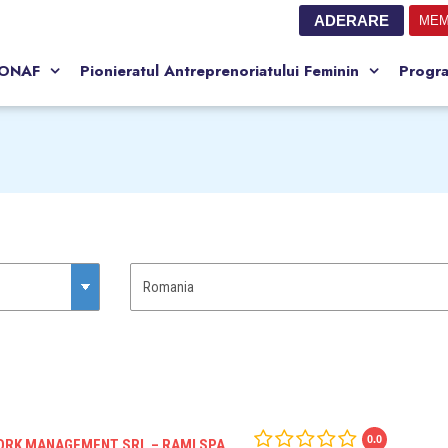
ADERARE
MEM
CONAF
Pionieratul Antreprenoriatului Feminin
Progr
0.0
RK MANAGEMENT SRL – RAMI SPA