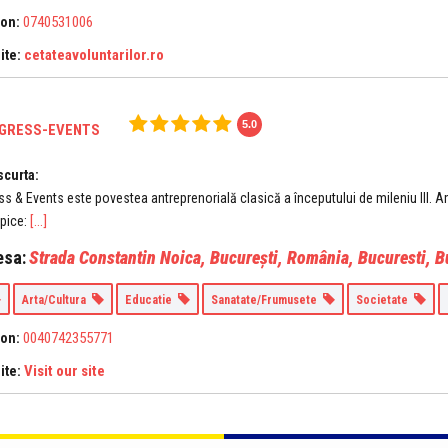
0740531006
fon:
cetateavoluntarilor.ro
ite:
5.0
NGRESS-EVENTS
scurta:
ss & Events este povestea antreprenorială clasică a începutului de mileniu III.
[...]
ipice:
esa:
Strada Constantin Noica, București, România
,
Bucuresti, B
Arta/Cultura
Educatie
Sanatate/Frumusete
Societate
0040742355771
fon:
Visit our site
ite: