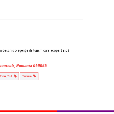
 Am deschis o agenţie de turism care acoperă încă
ucuresti, Romania
060055
Time/Out
Turism