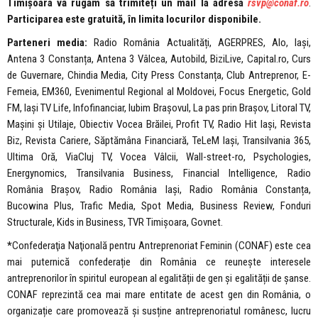
Timișoara vă rugăm să trimiteți un mail la adresa
rsvp@conaf.ro
.
Participarea este gratuită, în limita locurilor disponibile.
Parteneri media:
Radio România Actualități, AGERPRES, Alo, Iași,
Antena 3 Constanța, Antena 3 Vâlcea, Autobild, BiziLive, Capital.ro, Curs
de Guvernare, Chindia Media, City Press Constanța, Club Antreprenor, E-
Femeia, EM360, Evenimentul Regional al Moldovei, Focus Energetic, Gold
FM, Iași TV Life, Infofinanciar, Iubim Brașovul, La pas prin Brașov, Litoral TV,
Mașini și Utilaje, Obiectiv Vocea Brăilei, Profit TV, Radio Hit Iași, Revista
Biz, Revista Cariere, Săptămâna Financiară, TeLeM Iași, Transilvania 365,
Ultima Oră, ViaCluj TV, Vocea Vâlcii, Wall-street-ro, Psychologies,
Energynomics, Transilvania Business, Financial Intelligence, Radio
România Brașov, Radio România Iași, Radio România Constanța,
Bucowina Plus, Trafic Media, Spot Media, Business Review, Fonduri
Structurale, Kids in Business, TVR Timișoara, Govnet.
*
Confederaţia Naţională pentru Antreprenoriat Feminin (CONAF) este cea
mai puternică confederație din România ce reunește interesele
antreprenorilor în spiritul european al egalității de gen și egalității de șanse.
CONAF reprezintă cea mai mare entitate de acest gen din România, o
organizație care promovează și susține antreprenoriatul românesc, lucru