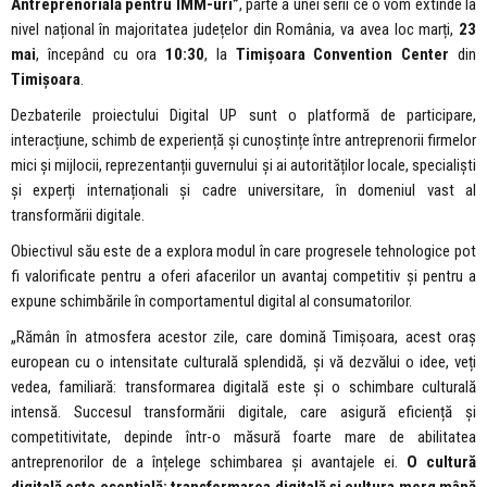
Antreprenorială pentru IMM-uri”
, parte a unei serii ce o vom extinde la
nivel național în majoritatea județelor din România, va avea loc marți,
23
mai
, începând cu ora
10:30
, la
Timișoara Convention Center
din
Timișoara
.
Dezbaterile proiectului Digital UP sunt o platformă de participare,
interacțiune, schimb de experiență și cunoștințe între antreprenorii firmelor
mici și mijlocii, reprezentanții guvernului și ai autorităților locale, specialiști
și experți internaționali și cadre universitare, în domeniul vast al
transformării digitale.
Obiectivul său este de a explora modul în care progresele tehnologice pot
fi valorificate pentru a oferi afacerilor un avantaj competitiv și pentru a
expune schimbările în comportamentul digital al consumatorilor.
„Rămân în atmosfera acestor zile, care domină Timișoara, acest oraș
european cu o intensitate culturală splendidă, și vă dezvălui o idee, veți
vedea, familiară: transformarea digitală este și o schimbare culturală
intensă. Succesul transformării digitale, care asigură eficiență și
competitivitate, depinde într-o măsură foarte mare de abilitatea
antreprenorilor de a înțelege schimbarea și avantajele ei.
O cultură