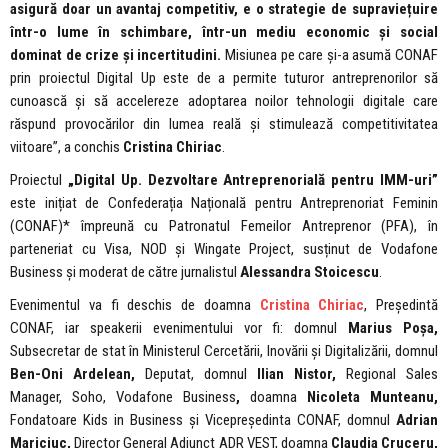
asigură doar un avantaj competitiv, e o strategie de supraviețuire
într-o lume în schimbare, într-un mediu economic și social
dominat de crize și incertitudini.
Misiunea pe care și-a asumă CONAF
prin proiectul Digital Up este de a permite tuturor antreprenorilor să
cunoască și să accelereze adoptarea noilor tehnologii digitale care
răspund provocărilor din lumea reală și stimulează competitivitatea
viitoare”, a conchis
Cristina Chiriac
.
Proiectul
„Digital Up. Dezvoltare Antreprenorială pentru IMM-uri”
este inițiat de Confederația Națională pentru Antreprenoriat Feminin
(CONAF)* împreună cu Patronatul Femeilor Antreprenor (PFA), în
parteneriat cu Visa, NOD și Wingate Project, susținut de Vodafone
Business și moderat de către jurnalistul
Alessandra Stoicescu
.
Evenimentul va fi deschis de doamna
Cristina Chiriac
, Președintă
CONAF, iar speakerii evenimentului vor fi: domnul
Marius Poșa,
Subsecretar de stat în Ministerul Cercetării, Inovării și Digitalizării, domnul
Ben-Oni Ardelean,
Deputat, domnul
Ilian Nistor,
Regional Sales
Manager, Soho, Vodafone Business
,
doamna
Nicoleta Munteanu,
Fondatoare Kids in Business și Vicepreședinta CONAF, domnul
Adrian
Mariciuc,
Director General Adjunct ADR VEST, doamna
Claudia Cruceru,