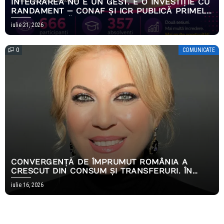
INTEGRAREA NU E UN GEST. E O INVESTIȚIE CU
RANDAMENT — CONAF ȘI ICR PUBLICĂ PRIMELE
REZULTATE MĂSURABILE ALE PROGRAMULUI
iulie 21, 2026
EMPOWERING HOPE
0
COMUNICATE
CONVERGENȚĂ DE ÎMPRUMUT ROMÂNIA A
CRESCUT DIN CONSUM ȘI TRANSFERURI. ÎN
2026, AMBELE S-AU OPRIT
iulie 16, 2026