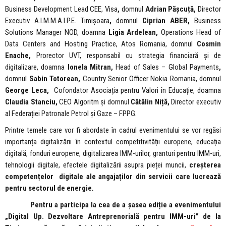
Business Development Lead CEE, Visa
,
domnul
Adrian Pășcuță,
Director
Executiv A.I.M.M.A.I.P.E. Timişoara
,
domnul
Ciprian ABER,
Business
Solutions Manager NOD, doamna
Ligia Ardelean,
Operations Head of
Data Centers and Hosting Practice, Atos Romania, domnul
Cosmin
Enache,
Prorector UVT, responsabil cu strategia financiară și de
digitalizare, doamna
Ionela Mitran,
Head of Sales – Global Payments
,
domnul
Sabin Totorean,
Country Senior Officer Nokia Romania, domnul
George Leca,
Cofondator Asociația pentru Valori în Educație, doamna
Claudia Stanciu,
CEO Algoritm și domnul
Cătălin Niță,
Director executiv
al Federației Patronale Petrol și Gaze – FPPG.
Printre temele care vor fi abordate în cadrul evenimentului se vor regăsi
importanța digitalizării în contextul competitivității europene, educația
digitală, fonduri europene, digitalizarea IMM-urilor, granturi pentru IMM-uri,
tehnologii digitale, efectele digitalizării asupra pieței muncii,
creșterea
competențelor digitale ale angajaților din servicii care lucrează
pentru sectorul de energie
.
Pentru a participa
la cea de a șasea ediție a evenimentului
„Digital Up. Dezvoltare Antreprenorială pentru IMM-uri” de la