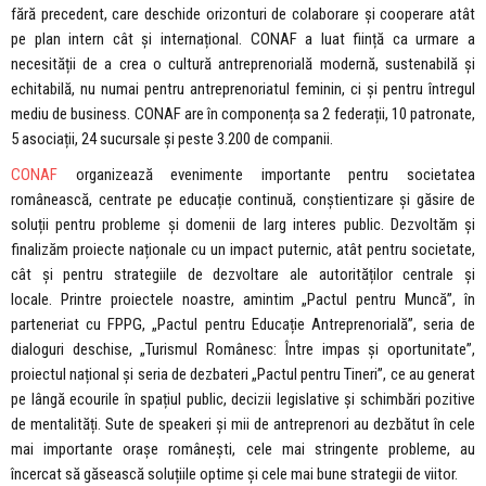
fără precedent, care deschide orizonturi de colaborare și cooperare atât
pe plan intern cât și internațional. CONAF a luat ființă ca urmare a
necesității de a crea o cultură antreprenorială modernă, sustenabilă și
echitabilă, nu numai pentru antreprenoriatul feminin, ci și pentru întregul
mediu de business. CONAF are în componența sa 2 federații, 10 patronate,
5 asociații, 24 sucursale și peste 3.200 de companii.
CONAF
organizează evenimente importante pentru societatea
românească, centrate pe educație continuă, conștientizare și găsire de
soluții pentru probleme și domenii de larg interes public. Dezvoltăm și
finalizăm proiecte naționale cu un impact puternic, atât pentru societate,
cât și pentru strategiile de dezvoltare ale autorităților centrale și
locale. Printre proiectele noastre, amintim „Pactul pentru Muncă”, în
parteneriat cu FPPG, „Pactul pentru Educație Antreprenorială”, seria de
dialoguri deschise, „Turismul Românesc: Între impas și oportunitate”,
proiectul național și seria de dezbateri „Pactul pentru Tineri”, ce au generat
pe lângă ecourile în spațiul public, decizii legislative și schimbări pozitive
de mentalități. Sute de speakeri și mii de antreprenori au dezbătut în cele
mai importante orașe românești, cele mai stringente probleme, au
încercat să găsească soluțiile optime și cele mai bune strategii de viitor.