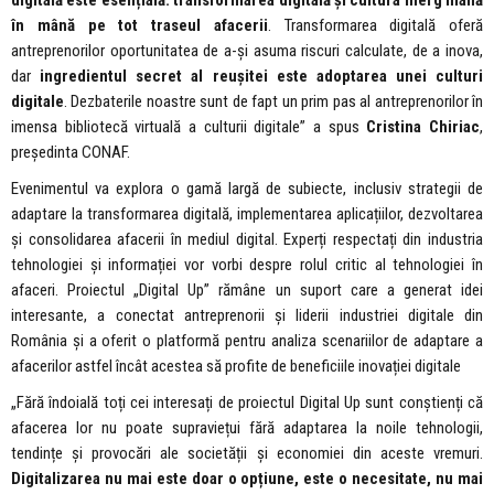
digitală este esențială: transformarea digitală și cultura merg mână
în mână pe tot traseul afacerii
. Transformarea digitală oferă
antreprenorilor oportunitatea de a-și asuma riscuri calculate, de a inova,
dar
ingredientul secret al reușitei este adoptarea unei culturi
digitale
. Dezbaterile noastre sunt de fapt un prim pas al antreprenorilor în
imensa bibliotecă virtuală a culturii digitale” a spus
Cristina Chiriac
,
președinta CONAF.
Evenimentul va explora o gamă largă de subiecte, inclusiv strategii de
adaptare la transformarea digitală, implementarea aplicațiilor, dezvoltarea
și consolidarea afacerii în mediul digital. Experți respectați din industria
tehnologiei și informației vor vorbi despre rolul critic al tehnologiei în
afaceri. Proiectul „Digital Up” rămâne un suport care a generat idei
interesante, a conectat antreprenorii și liderii industriei digitale din
România și a oferit o platformă pentru analiza scenariilor de adaptare a
afacerilor astfel încât acestea să profite de beneficiile inovației digitale
„Fără îndoială toți cei interesați de proiectul Digital Up sunt conștienți că
afacerea lor nu poate supraviețui fără adaptarea la noile tehnologii,
tendințe și provocări ale societății și economiei din aceste vremuri.
Digitalizarea nu mai este doar o opțiune, este o necesitate, nu mai