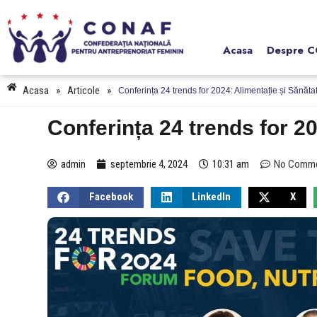
Acasa
Despre 
Acasa
»
Articole
»
Conferința 24 trends for 2024: Alimentație și Sănăta
Conferința 24 trends for 20
admin
septembrie 4, 2024
10:31 am
No Comm
Facebook
LinkedIn
X