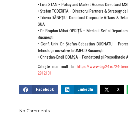
• Livia STAN – Policy and Market Access Directorul M
• Ștefan TODERIȚĂ – Directorul Partners & Strategy de
• Tiberiu DĂNEȚIU- Directorul Corporate Affairs & Re
SUA
• Dr. Bogdan Mihai OPRIȚĂ – Medicul Șef al Departame
București
• Conf. Univ. Dr. Ștefan-Sebastian BUSNATU – Prorecto
tehnologii inovative la UMFCD București
• Christian-Eneil COMȘA – Fondatorul și Președintele A
Citește mai mult la:
https://www.digi24.ro/24-tren
2912131
Facebook
LinkedIn
X
No Comments