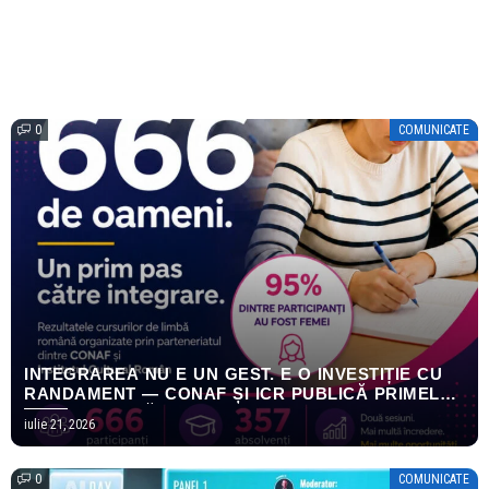
0
COMUNICATE
INTEGRAREA NU E UN GEST. E O INVESTIȚIE CU
RANDAMENT — CONAF ȘI ICR PUBLICĂ PRIMELE
REZULTATE MĂSURABILE ALE PROGRAMULUI
iulie 21, 2026
EMPOWERING HOPE
0
COMUNICATE