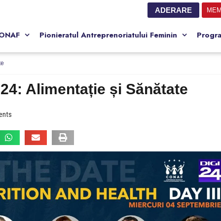
ADERARE
MEM
CONAF
Pionieratul Antreprenoriatului Feminin
Progr
te
24: Alimentație și Sănătate
ents