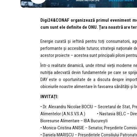
Digi24&CONAF organizează primul eveniment medi
cum sunt ele definite de ONU. Țara noastră are te
Energie curată și ieftină pentru toți consumatorii, agr
performante și accesibile tuturor, strategii naționale d
acestor proiecte – acestea sunt principalii piloni pentr
Într-o realitate dinamică, unde ritmul vieții moderne 
nutriția adecvată devin fundamentele pe care se spr
DAY este o oportunitate de a discuta despre importa
obiceiurile noastre alimentare în favoarea sănătății și b
INVITAȚI:
• Dr. Alexandru Nicolae BOCIU – Secretarul de Stat, Pre
Alimentelor (A.N.S.V.S.A.) • Nastasia BELC – Directo
Bioresurse Alimentare – IBA București
• Monica-Cristina ANISIE – Senator, Președinte Comis
• Daniela MARIȘCU – Președintele Consiliului Patronat