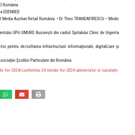
SD România
 la EDENRED
tail Media Auchan Retail România • Dr. Theo TRANDAFIRESCU – Medic
ntului UPU-SMURD București din cadrul Spitalului Clinic de Urgenta
r pentru dezvoltarea infrastructurii informaționale, digitalizare și
sociației Școlilor Particulare din România
ds-for-2024/conferinta-24-trends-for-2024-alimentatie-si-sanatate-