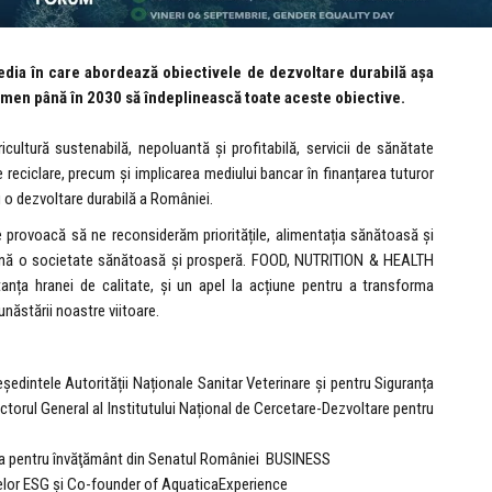
a în care abordează obiectivele de dezvoltare durabilă așa
rmen până în 2030 să îndeplinească toate aceste obiective.
icultură sustenabilă, nepoluantă și profitabilă, servicii de sănătate
e reciclare, precum și implicarea mediului bancar în finanțarea tuturor
u o dezvoltare durabilă a României.
ne provoacă să ne reconsiderăm prioritățile, alimentația sănătoasă și
ijină o societate sănătoasă și prosperă. FOOD, NUTRITION & HEALTH
nța hranei de calitate, și un apel la acțiune pentru a transforma
unăstării noastre viitoare.
ședintele Autorității Naționale Sanitar Veterinare și pentru Siguranța
rul General al Institutului Național de Cercetare-Dezvoltare pentru
ia pentru învăţământ din Senatul României BUSINESS
elor ESG și Co-founder of AquaticaExperience