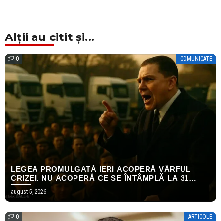
Alții au citit și...
0
COMUNICATE
LEGEA PROMULGATĂ IERI ACOPERĂ VÂRFUL
CRIZEI. NU ACOPERĂ CE SE ÎNTÂMPLĂ LA 31
DECEMBRIE.
august 5, 2026
0
ARTICOLE