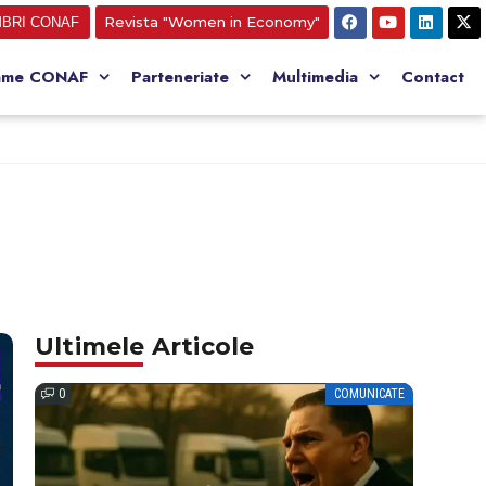
Revista "Women in Economy"
BRI CONAF
ame CONAF
Parteneriate
Multimedia
Contact
Ultimele Articole
0
COMUNICATE