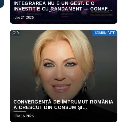
INTEGRAREA NU E UN GEST. E O
INVESTIȚIE CU RANDAMENT — CONAF
ȘI ICR PUBLICĂ PRIMELE REZULTATE
iulie 21, 2026
MĂSURABILE ALE PROGRAMULUI
EMPOWERING HOPE
0
COMUNICATE
CONVERGENȚĂ DE ÎMPRUMUT ROMÂNIA
A CRESCUT DIN CONSUM ȘI
TRANSFERURI. ÎN 2026, AMBELE S-AU
iulie 16, 2026
OPRIT