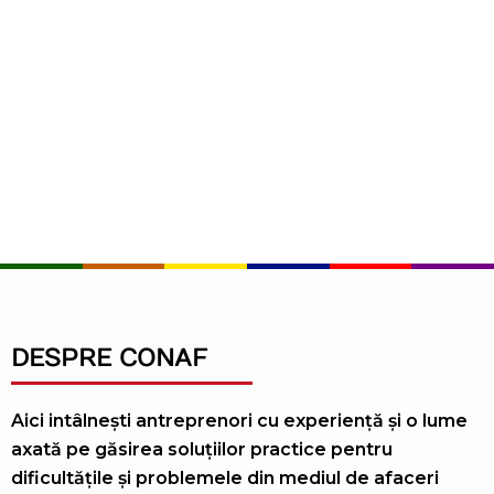
24 IUNIE, 2020
IN
COMUNICATE
,
PACTUL PENTRU MUNCA
Criza de competențe
actuală și importanța
învățământului
DESPRE CONAF
Aici intâlnești antreprenori cu experiență și o lume
axată pe găsirea soluțiilor practice pentru
dificultățile și problemele din mediul de afaceri