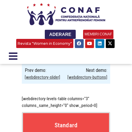
ADERARE
MEMBRI CONAF
Revista "Women in Economy"
Prev demo:
Next demo:
[webdirectory-slider]
[webdirectory-buttons]
[webdirectory-levels-table columns="3"
columns_same_height="0" show_period=0]
Standard