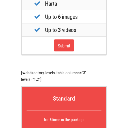
Harta
Up to
6
images
Up to
3
videos
Submit
[webdirectory-levels-table columns="3"
levels="1,2"]
Standard
for
5
firme in the package