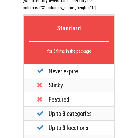
[webdirectory-levels-table directory="2"
columns="3" columns_same_height="1"]
Standard
for
5
firme in the package
Never expire
Sticky
Featured
Up to
3
categories
Up to
3
locations