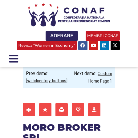
ADERARE
MEMBRI CONAF
Revista "Women in Economy"
Prev demo:
Next demo:
Custom
[webdirectory-buttons]
Home Page 1
MORO BROKER
SRL