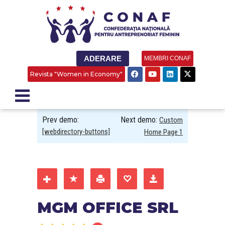
ADERARE
MEMBRI CONAF
Revista "Women in Economy"
Prev demo:
Next demo:
Custom
[webdirectory-buttons]
Home Page 1
MGM OFFICE SRL