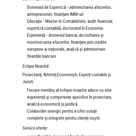
Domeniul de Expertiză - administrarea afacerilor,
antreprenoriat, finanțare IMM-uri.
Educație - Master în Contabilitate, audit financiar,
expertiză contabilă, doctorand în Economie.
Experiență - domeniul bancar, dezvoltarea și
monitorizarea afacerilor, finanțare prin credite
europene și naționale, analiză și administrare
finanțări bancare.
Echipa Noastră:
Proiectanți, Arhiteți,Economiști, Experți contabili și
Juriști
Fiecare membru al echipei noastre aduce cu sine
experiență și competențe specifice în proiectare,
analiză economică și juridică.
Colaborăm sinergic pentru a oferi soluții
complete și integrate pentru clienții noștri.
Servicii oferite: