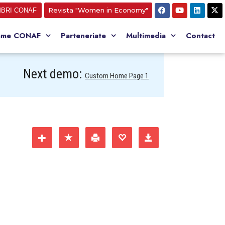
Revista "Women in Economy"
BRI CONAF
ame CONAF
Parteneriate
Multimedia
Contact
Next demo:
Custom Home Page 1