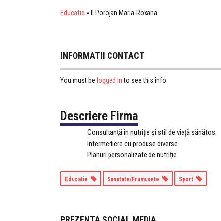
Educatie
»
II Porojan Maria-Roxana
INFORMATII CONTACT
logged in
You must be
to see this info
Descriere Firma
Consultanță în nutriție și stil de viață sănătos.
Intermediere cu produse diverse
Planuri personalizate de nutriție
Educatie
Sanatate/Frumusete
Sport
PREZENTA SOCIAL MEDIA