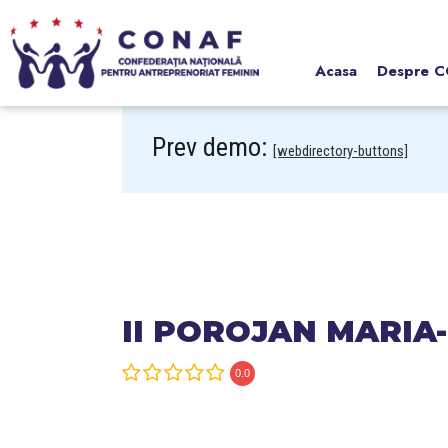
Acasa
Despre 
Prev demo:
[webdirectory-buttons]
II POROJAN MARIA
0.0