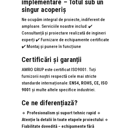
implementare – Totul sub un
singur acoperiș
Ne ocupăm integral de proiecte, indiferent de
amploare. Serviciile noastre includ: ✔️
Consultanță și proiectare realizată de ingineri
experți ✔️ Furnizare de echipamente certificate
✔️ Montaj și punere în funcțiune
Certificări și garanții
AMRO GRUP este certificat ISO9001. Toți
furnizorii noștri respectă cele mai stricte
standarde internaționale:
EN54, ROHS, CE, ISO
9001
și multe altele specifice industriei.
Ce ne diferențiază?
🔹
Profesionalism și suport tehnic rapid
🔹
Atenție la detalii în toate etapele proiectului
🔹
Fiabilitate dovedită – echipamente fără