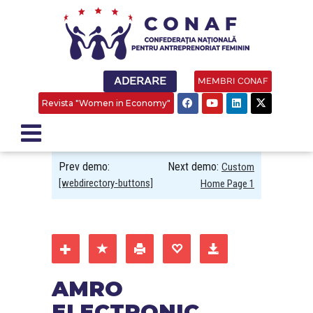
ADERARE
MEMBRI CONAF
Revista "Women in Economy"
Prev demo:
Next demo:
Custom
[webdirectory-buttons]
Home Page 1
AMRO
ELECTRONIC