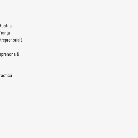
ustria
ranța
treprenorială
eprenorială
ractică