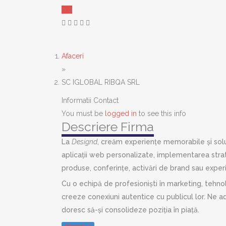
0.0
Afaceri
»
SC IGLOBAL RIBQA SRL
Informatii Contact
You must be
logged in
to see this info
Descriere Firma
La
Designd
, creăm experiențe memorabile și solu
aplicații web personalizate, implementarea stra
produse, conferințe, activări de brand sau experi
Cu o echipă de profesioniști în marketing, tehnol
creeze conexiuni autentice cu publicul lor. Ne a
doresc să-și consolideze poziția în piață.