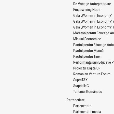
De Vocație Antreprenoare
Empowering Hope
Gala „Women in Economy”
Gala „Women in Economy” A
Gala „Women in Economy” F
Maraton pentru Educație An
Misiuni Economice
Pactul pentru Educație Antr
Pactul pentru Muncă
Pactul pentru Tineri
Performanță prin Educație P
Proiectul DigitalUP
Romanian Venture Forum
SupraTAX
SurprisING
Turismul Românesc
Parteneriate
Parteneriate
Parteneriate media