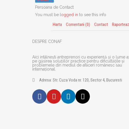
Afaceri
Persoana de Contact
You must be
logged in
to see this info
Harta
Comentarii (0)
Contact
Raportea
DESPRE CONAF
Aici intâlnești antreprenori cu experiență și o lume a
pe găsirea soluțiilor practice pentru dificultățile și
problemele din mediul de afaceri românesc sau
internațional.
Adresa: Str. Cuza Voda nr. 120, Sector 4, Bucuresti