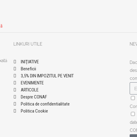
ză
LINKURI UTILE
NE
xată
INIŢIATIVE
Dac
Beneficii
des
3,5% DIN IMPOZITUL PE VENIT
com
EVENIMENTE
ARTICOLE
Despre CONAF
Politica de confidentialitate
Con
Politica Cookie
dat
CO