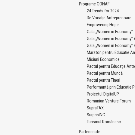
Programe CONAF
24 Trends for 2024
De Vocație Antreprenoare
Empowering Hope
Gala „Women in Economy”
Gala „Women in Economy” A
Gala „Women in Economy” F
Maraton pentru Educație An
Misiuni Economice
Pactul pentru Educație Antr
Pactul pentru Muncă
Pactul pentru Tineri
Performanță prin Educație P
Proiectul DigitalUP
Romanian Venture Forum
SupraTAX
SurprisING
Turismul Românesc
Parteneriate