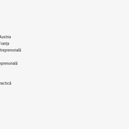
ustria
ranța
treprenorială
eprenorială
ractică