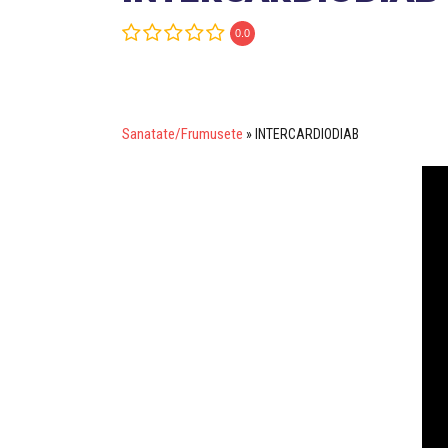
0.0
Sanatate/Frumusete
»
INTERCARDIODIAB