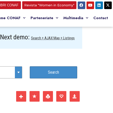
Revista "Women in Economy"
BRI CONAF
ame CONAF
Parteneriate
Multimedia
Contact
Next demo:
Search + AJAX Map + Listings