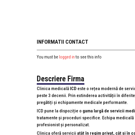
INFORMATII CONTACT
logged in
You must be
to see this info
Descriere Firma
Clinica medicală
ICD
este o rețea modernă de servici
peste 3 decenii. Prin extinderea activității în diferi
pregătiți și echipamente medicale performante.
ICD pune la dispoziție o
gama largă de servicii med
tratamente și proceduri specifice. Echipa medicală e
profesionist și personalizat.
Clinica oferă servicii
atât în regim privat, cât și în