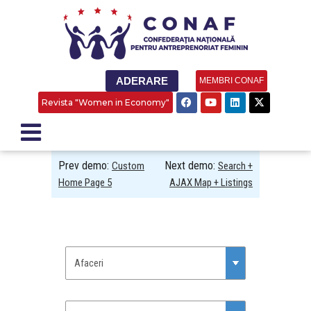
ADERARE
MEMBRI CONAF
Revista "Women in Economy"
Prev demo:
Next demo:
Custom
Search +
Home Page 5
AJAX Map + Listings