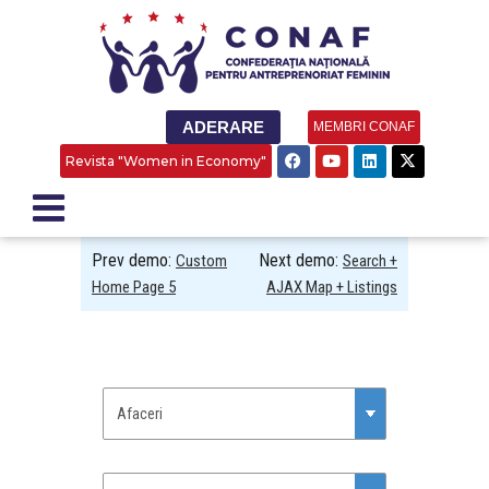
ADERARE
MEMBRI CONAF
Revista "Women in Economy"
Prev demo:
Next demo:
Custom
Search +
Home Page 5
AJAX Map + Listings